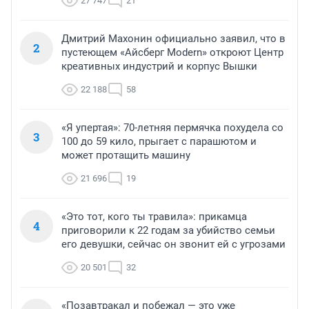
27 747
21
Дмитрий Махонин официально заявил, что в
2
пустеющем «Айсберг Modern» откроют Центр
креативных индустрий и корпус Вышки
22 188
58
«Я упертая»: 70-летняя пермячка похудела со
3
100 до 59 кило, прыгает с парашютом и
может протащить машину
21 696
19
«Это тот, кого ты травила»: прикамца
4
приговорили к 22 годам за убийство семьи
его девушки, сейчас он звонит ей с угрозами
20 501
32
«Позавтракал и побежал — это уже