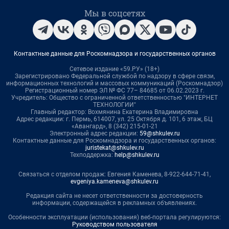
Мы в соцсетях
Контактные данные для Роскомнадзора и государственных органов
Сетевое издание «59.РУ» (18+)
Зарегистрировано Федеральной службой по надзору в сфере связи,
информационных технологий и массовых коммуникаций (Роскомнадзор)
Регистрационный номер ЭЛ № ФС 77– 84685 от 06.02.2023 г.
Учредитель: Общество с ограниченной ответственностью "ИНТЕРНЕТ
ТЕХНОЛОГИИ"
Главный редактор: Вохмянина Екатерина Владимировна
Адрес редакции: г. Пермь, 614007, ул. 25 Октября д. 101, 6 этаж, БЦ
«Авангард», 8 (342) 215-01-21
Электронный адрес редакции:
59@shkulev.ru
Контактные данные для Роскомнадзора и государственных органов:
juristekat@shkulev.ru
Техподдержка:
help@shkulev.ru
Связаться с отделом продаж: Евгения Каменева, 8-922-644-71-41,
evgeniya.kameneva@shkulev.ru
Редакция сайта не несет ответственности за достоверность
информации, содержащейся в рекламных объявлениях.
Особенности эксплуатации (использования) веб-портала регулируются:
Руководством пользователя