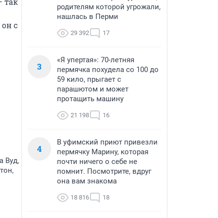
 так 
родителям которой угрожали,
нашлась в Перми
он с 
29 392
17
«Я упертая»: 70-летняя
3
пермячка похудела со 100 до
59 кило, прыгает с
парашютом и может
протащить машину
21 198
16
В уфимский приют привезли
4
пермячку Марину, которая
а Вуд,
почти ничего о себе не
тон,
помнит. Посмотрите, вдруг
она вам знакома
18 816
18