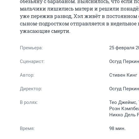
обезьяну с барабаном. Выяснилось, что если п
мальчики лишились матери и решили понадёжн
уже пережив развод, Хэл живёт в постоянном ст
сыном-подростком отправляется в недельное 
ужасающие смерти.
Премьера:
25 февраля 2
Сценарист:
Осгуд Перки
Автор:
Стивен Кинг
Директор:
Осгуд Перки
В ролях:
Тео Джеймс, 
Роэн Кэмпбел
Никко Дель 
Время:
98 мин.