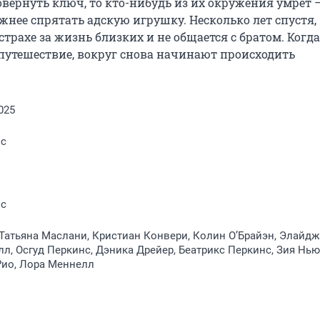
овернуть ключ, то кто-нибудь из их окружения умрёт —
ее спрятать адскую игрушку. Несколько лет спустя, 
рахе за жизнь близких и не общается с братом. Когда 
путешествие, вокруг снова начинают происходить 
025
нс
нс
Татьяна Маслани, Кристиан Конвери, Колин О’Брайэн, Элайдж
л, Осгуд Перкинс, Дэника Дрейер, Беатрикс Перкинс, Зия Нью
Рио, Лора Меннелл