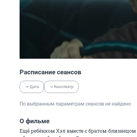
Расписание сеансов
Дата
Кинотеатр
По выбранным параметрам сеансов не найдено
О фильме
Ещё ребёнком Хэл вместе с братом-близнецом