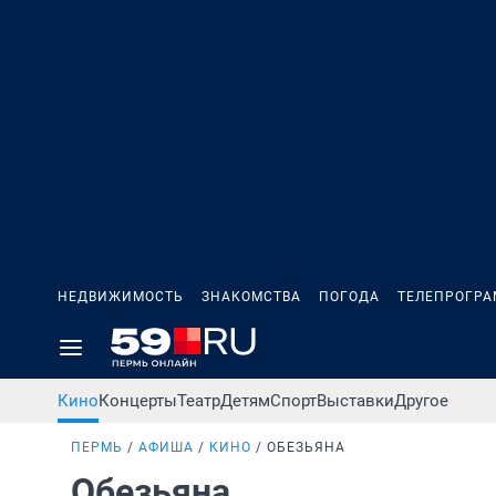
НЕДВИЖИМОСТЬ
ЗНАКОМСТВА
ПОГОДА
ТЕЛЕПРОГР
Кино
Концерты
Театр
Детям
Спорт
Выставки
Другое
ПЕРМЬ
АФИША
КИНО
ОБЕЗЬЯНА
Обезьяна