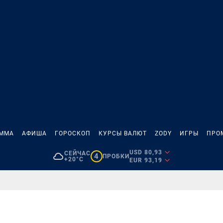
АММА
АФИША
ГОРОСКОП
КУРСЫ ВАЛЮТ
ZODY
ИГРЫ
ПРО
USD 80,93
СЕЙЧАС
4
ПРОБКИ
+20°C
EUR 93,19