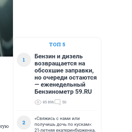
ТОП 5
Бензин и дизель
1
возвращается на
обсохшие заправки,
но очереди остаются
— еженедельный
Бензинометр 59.RU
85 896
50
«Свяжись с нами или
2
получишь дочь по кускам»:
ную 
21-летняя екатеринбурженка,