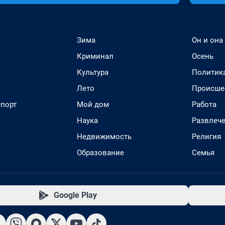
Зима
Он и она
Криминал
Осень
Культура
Политик
Лето
Происше
спорт
Мой дом
Работа
Наука
Развлеч
Недвижимость
Религия
Образование
Семья
Google Play