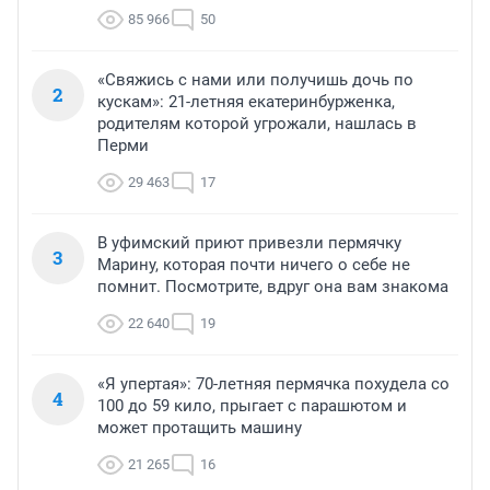
85 966
50
«Свяжись с нами или получишь дочь по
2
кускам»: 21-летняя екатеринбурженка,
родителям которой угрожали, нашлась в
Перми
29 463
17
В уфимский приют привезли пермячку
3
Марину, которая почти ничего о себе не
помнит. Посмотрите, вдруг она вам знакома
22 640
19
«Я упертая»: 70-летняя пермячка похудела со
4
100 до 59 кило, прыгает с парашютом и
может протащить машину
21 265
16