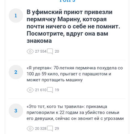
В уфимский приют привезли
1
пермячку Марину, которая
почти ничего о себе не помнит.
Посмотрите, вдруг она вам
знакома
27 554
20
«Я упертая»: 70-летняя пермячка похудела со
2
100 до 59 кило, прыгает с парашютом и
может протащить машину
21 610
19
«Это тот, кого ты травила»: прикамца
3
приговорили к 22 годам за убийство семьи
его девушки, сейчас он звонит ей с угрозами
20 328
29