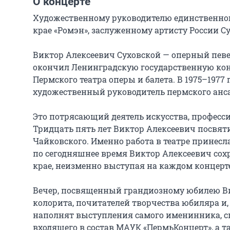
О концерте
Художественному руководителю единственног
крае «Ромэн», заслуженному артисту России Су
Виктор Алексеевич Суховской — оперный певец 
окончил Ленинградскую государственную консер
Пермского театра оперы и балета. В 1975–1977 г
художественный руководитель пермского анса
Это потрясающий деятель искусства, професси
Тридцать пять лет Виктор Алексеевич посвяти
Чайковского. Именно работа в театре принесла 
по сегодняшнее время Виктор Алексеевич сох
крае, неизменно выступая на каждом концерте 
Вечер, посвященный грандиозному юбилею Вик
колорита, почитателей творчества юбиляра и, 
наполнят выступления самого именинника, сп
входящего в состав МАУК «ПермьКонцерт», а т