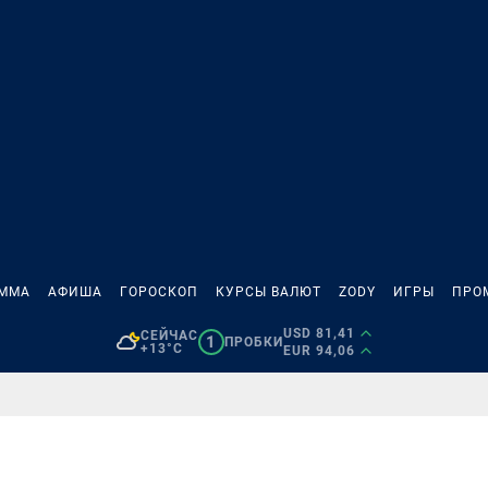
АММА
АФИША
ГОРОСКОП
КУРСЫ ВАЛЮТ
ZODY
ИГРЫ
ПРО
USD 81,41
СЕЙЧАС
1
ПРОБКИ
+13°C
EUR 94,06