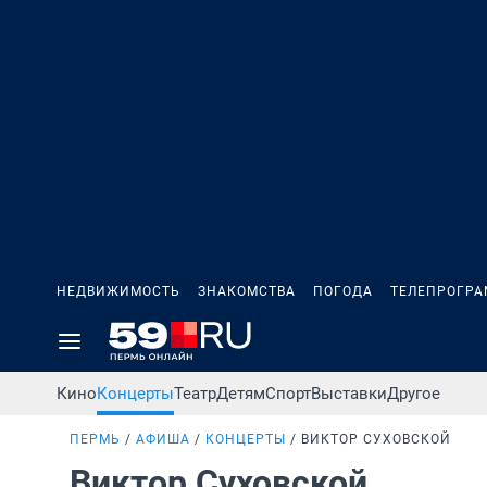
НЕДВИЖИМОСТЬ
ЗНАКОМСТВА
ПОГОДА
ТЕЛЕПРОГР
Кино
Концерты
Театр
Детям
Спорт
Выставки
Другое
ПЕРМЬ
АФИША
КОНЦЕРТЫ
ВИКТОР СУХОВСКОЙ
Виктор Суховской