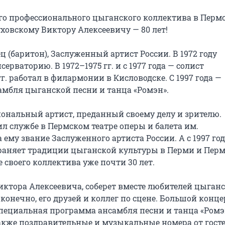
о профессионального цыганского коллектива в Пермс
ховскому Виктору Алексеевичу — 80 лет!

(баритон), Заслуженный артист России. В 1972 году 
ваторию. В 1972–1975 гг. и с 1977 года — солист 
г. работал в филармонии в Кисловодске. С 1997 года — 
мбля цыганской песни и танца «Ромэн».

ональный артист, преданный своему делу и зрителю. 
л службе в Пермском театре оперы и балета им. 
ему звание Заслуженного артиста России. А с 1997 года
раняет традиции цыганской культуры в Перми и Перм
своего коллектива уже почти 30 лет.

тора Алексеевича, соберет вместе любителей цыганск
конечно, его друзей и коллег по сцене. Большой концер
ециальная программа ансамбля песни и танца «Ромэн
акже поздравительные и музыкальные номера от госте