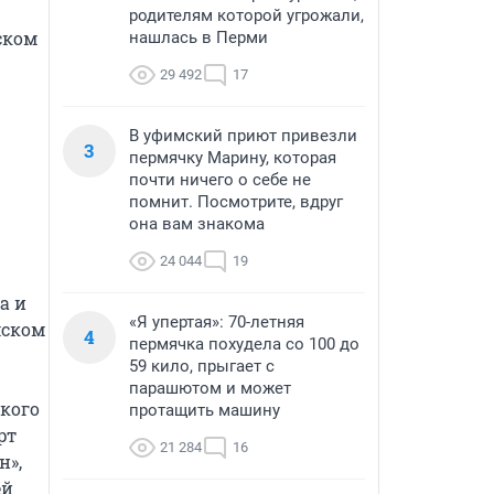
родителям которой угрожали,
ком 
нашлась в Перми
29 492
17
В уфимский приют привезли
3
пермячку Марину, которая
почти ничего о себе не
помнит. Посмотрите, вдруг
она вам знакома
24 044
19
 и 
«Я упертая»: 70-летняя
ском 
4
пермячка похудела со 100 до
59 кило, прыгает с
парашютом и может
ого 
протащить машину
т 
21 284
16
», 
й 