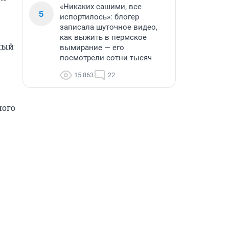
«Никаких сашими, все
5
испортилось»: блогер
записала шуточное видео,
как выжить в пермское
ый 
вымирание — его
посмотрели сотни тысяч
15 863
22
ого 