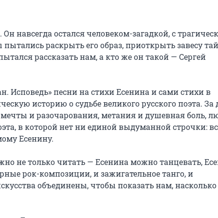
 Он навсегда остался человеком-загадкой, с трагическ
 пытались раскрыть его образ, приоткрыть завесу тай
пытался рассказать нам, а кто же он такой — Сергей 
. Исповедь» песни на стихи Есенина и сами стихи в 
ескую историю о судьбе великого русского поэта. За д
о мечты и разочарования, метания и душевная боль, лю
эта, в которой нет ни единой выдуманной строчки: все
ому Есенину.

жно не только читать — Есенина можно танцевать, Есе
рные рок-композиции, и зажигательное танго, и 
кусства объединены, чтобы показать нам, насколько 