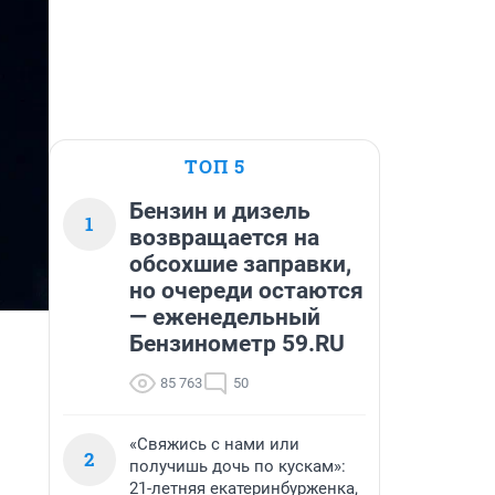
ТОП 5
Бензин и дизель
1
возвращается на
обсохшие заправки,
но очереди остаются
— еженедельный
Бензинометр 59.RU
85 763
50
«Свяжись с нами или
2
получишь дочь по кускам»:
21-летняя екатеринбурженка,