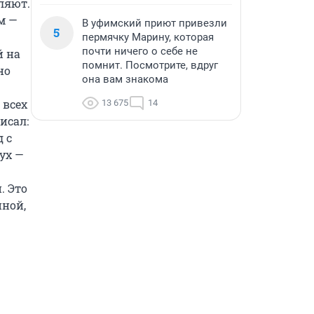
ляют. 
 — 
В уфимский приют привезли
5
пермячку Марину, которая
почти ничего о себе не
 на 
помнит. Посмотрите, вдруг
о 
она вам знакома
всех 
13 675
14
сал: 
 с 
х — 
 Это 
ной, 