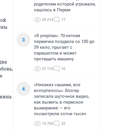
родителям которой угрожали,
нашлась в Перми
ой 
29 214
17
ны 
«Я упертая»: 70-летняя
3
пермячка похудела со 100 до
59 кило, прыгает с
парашютом и может
протащить машину
ва 
бовь, 
21 110
16
 
«Никаких сашими, все
4
испортилось»: блогер
нина 
записала шуточное видео,
как выжить в пермское
вымирание — его
посмотрели сотни тысяч
15 703
22