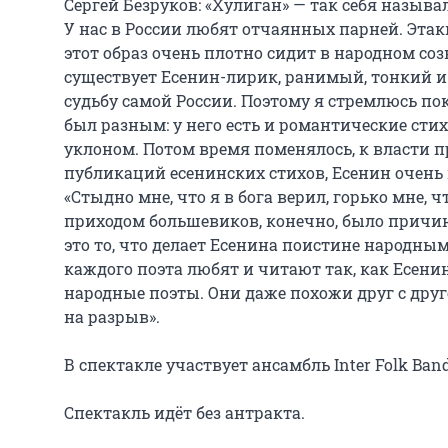
Сергей Безруков: «Хулиган» — так себя называ
У нас в России любят отчаянных парней. Этак
этот образ очень плотно сидит в народном соз
существует Есенин-лирик, ранимый, тонкий и в
судьбу самой России. Поэтому я стремлюсь по
был разным: у него есть и романтические стих
уклоном. Потом время поменялось, к власти п
публикаций есенинских стихов, Есенин очень п
«Стыдно мне, что я в бога верил, горько мне, чт
приходом большевиков, конечно, было причин
это то, что делает Есенина поистине народным
каждого поэта любят и читают так, как Есенина
народные поэты. Они даже похожи друг с друг
на разрыв».

В спектакле участвует ансамбль Inter Folk Band.
Спектакль идёт без антракта.
