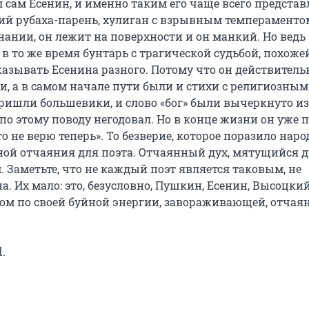
л сам Есенин, и именно таким его чаще всего представ
ий рубаха-парень, хулиган с взрывным темпераментом
нании, он лежит на поверхности и он манкий. Но ведь 
 то же время бунтарь с трагической судьбой, похожей
казывать Есенина разного. Потому что он действительн
и, а в самом начале пути были и стихи с религиозным 
ришли большевики, и слово «бог» были вычеркнуто из 
о этому поводу негодовал. Но в конце жизни он уже пи
о не верю теперь». То безверие, которое поразило народ
ой отчаяния для поэта. Отчаянный дух, мятущийся ду
. Заметьте, что не каждый поэт является таковым, не 
. Их мало: это, безусловно, Пушкин, Есенин, Высоцкий.
ом по своей буйной энергии, завораживающей, отчаян

