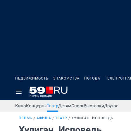
НЕДВИЖИМОСТЬ
ЗНАКОМСТВА
ПОГОДА
ТЕЛЕПРОГР
Кино
Концерты
Театр
Детям
Спорт
Выставки
Другое
ПЕРМЬ
АФИША
ТЕАТР
ХУЛИГАН. ИСПОВЕДЬ
Хулиган. Исповедь