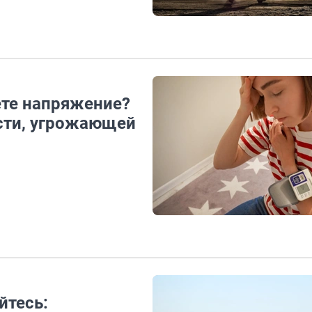
ете напряжение?
сти, угрожающей
йтесь: