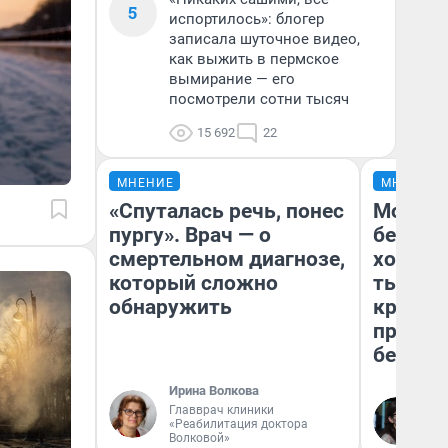
5
испортилось»: блогер
записала шуточное видео,
как выжить в пермское
вымирание — его
посмотрели сотни тысяч
15 692
22
МНЕНИЕ
МНЕНИЕ
«Спуталась речь, понес
Мой ба
пургу». Врач — о
береже
смертельном диагнозе,
хотела 
который сложно
тысяч,
обнаружить
кредит,
приеха
безопа
Ирина Волкова
Главврач клиники
Кс
«Реабилитация доктора
Ав
Волковой»