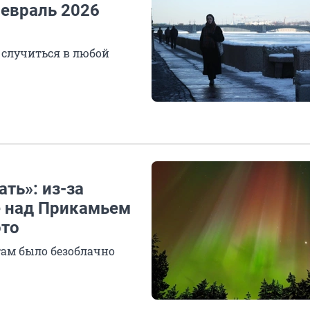
февраль 2026
 случиться в любой
ть»: из-за
е над Прикамьем
ото
там было безоблачно