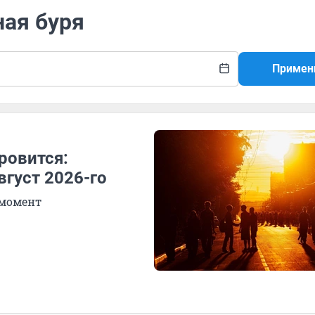
ная буря
Примен
ровится:
вгуст 2026-го
 момент