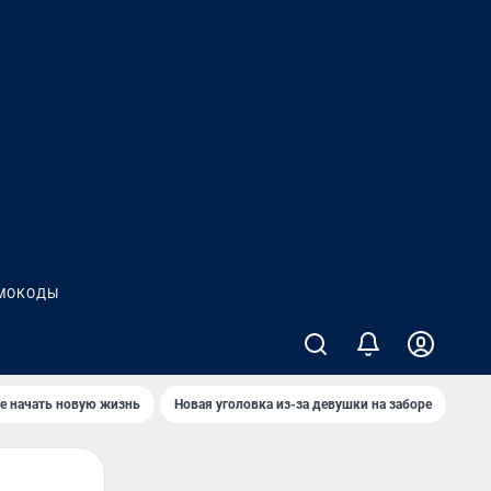
МОКОДЫ
е начать новую жизнь
Новая уголовка из-за девушки на заборе
Где