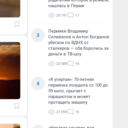
родителям которой угрожали,
нашлась в Перми
29 191
17
Пермяки Владимир
3
Селиванов и Антон Богданов
убегали по ВДНХ от
сталкеров — оба боролись за
деньги в ТВ-шоу
23 589
14
«Я упертая»: 70-летняя
4
пермячка похудела со 100 до
59 кило, прыгает с
парашютом и может
протащить машину
21 095
16
«Никаких сашими, все