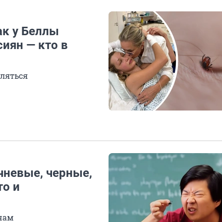
ак у Беллы
иян — кто в
вляться
чневые, черные,
то и
чам