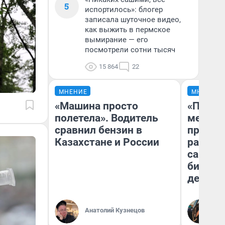
5
испортилось»: блогер
записала шуточное видео,
как выжить в пермское
вымирание — его
посмотрели сотни тысяч
15 864
22
МНЕНИЕ
МНЕНИЕ
«Машина просто
«Покуп
полетела». Водитель
мешке»
сравнил бензин в
предпр
Казахстане и России
рассказ
самом 
бизнес
дешевы
На
Анатолий Кузнецов
От
де