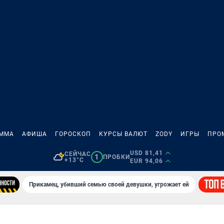
АММА
АФИША
ГОРОСКОП
КУРСЫ ВАЛЮТ
ZODY
ИГРЫ
ПРО
USD 81,41
СЕЙЧАС
1
ПРОБКИ
+13°C
EUR 94,06
Прикамец, убивший семью своей девушки, угрожает ей