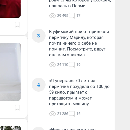
родителям которой угрожали,
нашлась в Перми
29 495
17
В уфимский приют привезли
3
пермячку Марину, которая
почти ничего о себе не
помнит. Посмотрите, вдруг
она вам знакома
24 110
19
«Я упертая»: 70-летняя
4
пермячка похудела со 100 до
59 кило, прыгает с
парашютом и может
протащить машину
21 286
16
«Никаких сашими, все