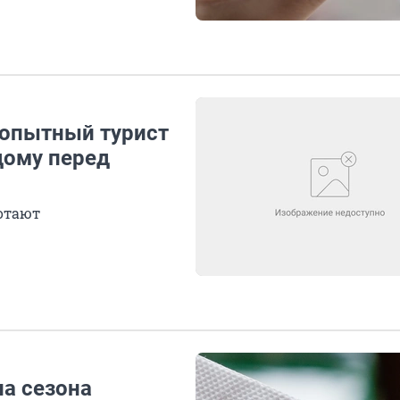
 опытный турист
дому перед
отают
ла сезона