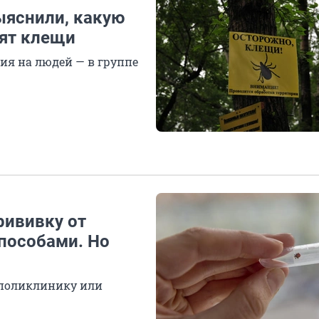
ыяснили, какую
бят клещи
ия на людей — в группе
рививку от
пособами. Но
 поликлинику или