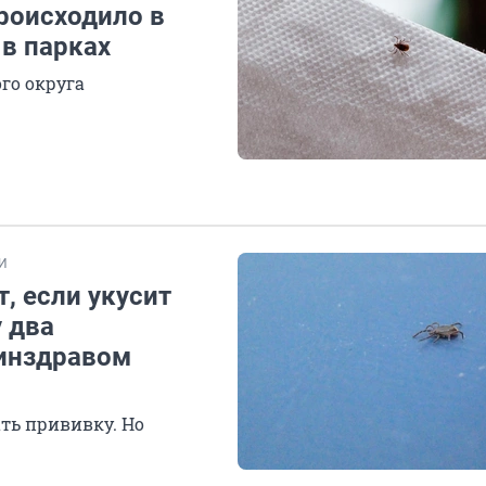
происходило в
 в парках
ого округа
И
, если укусит
 два
Минздравом
ть прививку. Но