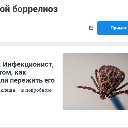
ой боррелиоз
Примен
. Инфекционист,
том, как
или пережить его
а клеща — в подробном