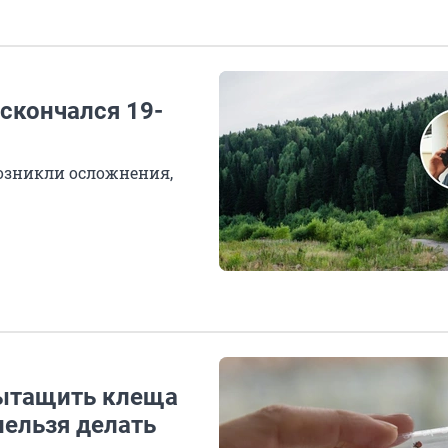
скончался 19-
возникли осложнения,
вытащить клеща
нельзя делать