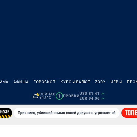
АММА
АФИША
ГОРОСКОП
КУРСЫ ВАЛЮТ
ZODY
ИГРЫ
ПРО
USD 81,41
СЕЙЧАС
1
ПРОБКИ
+13°C
EUR 94,06
Прикамец, убивший семью своей девушки, угрожает ей