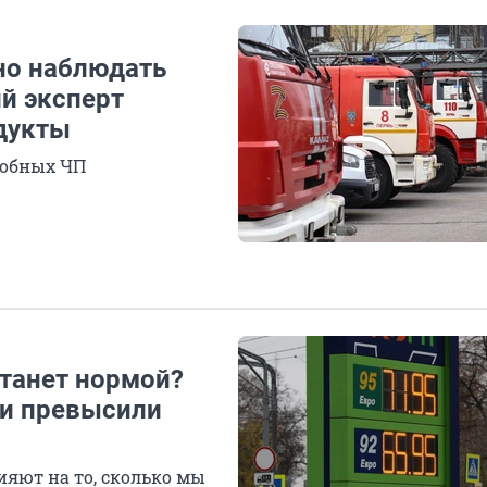
но наблюдать
й эксперт
одукты
добных ЧП
станет нормой?
ии превысили
яют на то, сколько мы