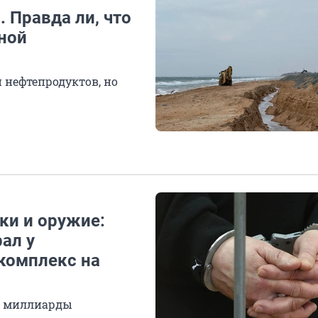
 Правда ли, что
ной
н нефтепродуктов, но
ки и оружие:
ал у
комплекс на
а миллиарды