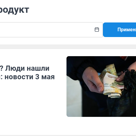
родукт
Примен
н? Люди нашли
 новости 3 мая