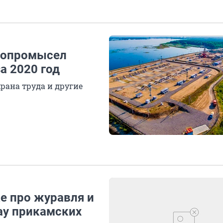
азопромысел
а 2020 год
рана труда и другие
ке про журавля и
ау прикамских