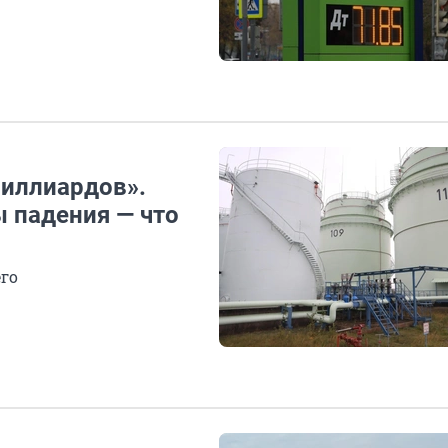
миллиардов».
 падения — что
его