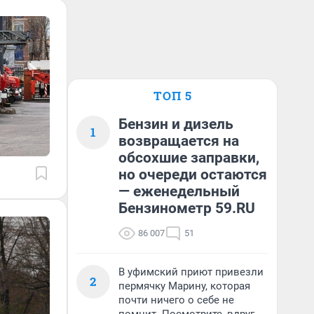
ТОП 5
Бензин и дизель
1
возвращается на
обсохшие заправки,
но очереди остаются
— еженедельный
Бензинометр 59.RU
86 007
51
В уфимский приют привезли
2
пермячку Марину, которая
почти ничего о себе не