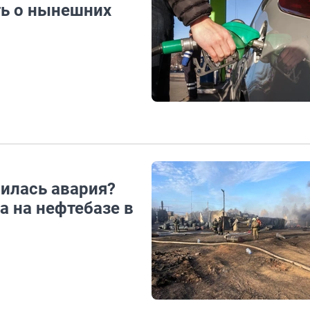
ть о нынешних
чилась авария?
а на нефтебазе в