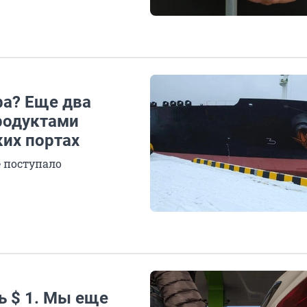
фа? Еще два
родуктами
ких портах
 поступало
ь $ 1. Мы еще