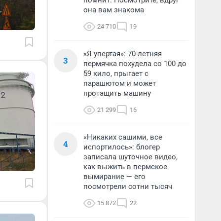
помнит. Посмотрите, вдруг
она вам знакома
24 710
19
«Я упертая»: 70-летняя
3
пермячка похудела со 100 до
59 кило, прыгает с
парашютом и может
протащить машину
21 299
16
«Никаких сашими, все
4
испортилось»: блогер
записала шуточное видео,
как выжить в пермское
вымирание — его
посмотрели сотни тысяч
15 872
22