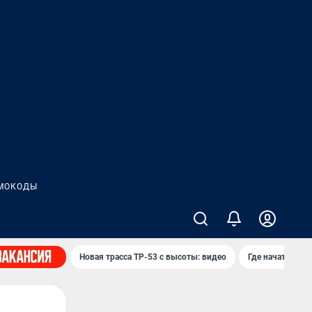
МОКОДЫ
Новая трасса ТР-53 с высоты: видео
Где начать нов