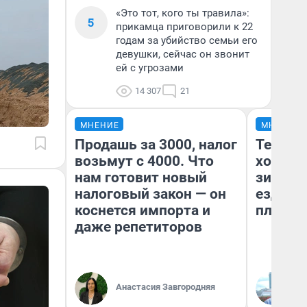
«Это тот, кого ты травила»:
5
прикамца приговорили к 22
годам за убийство семьи его
девушки, сейчас он звонит
ей с угрозами
14 307
21
МНЕНИЕ
МНЕНИЕ
Продашь за 3000, налог
Тепло 
возьмут с 4000. Что
холодн
нам готовит новый
зимой.
налоговый закон — он
ездит н
коснется импорта и
плюсы 
даже репетиторов
Анастасия Завгородняя
Д