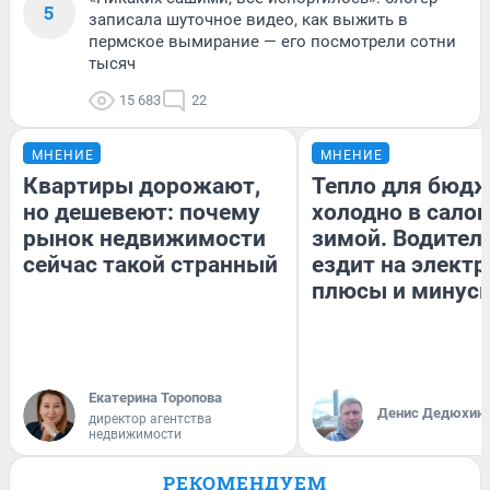
5
записала шуточное видео, как выжить в
пермское вымирание — его посмотрели сотни
тысяч
15 683
22
МНЕНИЕ
МНЕНИЕ
Квартиры дорожают,
Тепло для бюдж
но дешевеют: почему
холодно в сало
рынок недвижимости
зимой. Водитель
сейчас такой странный
ездит на электр
плюсы и минус
Екатерина Торопова
Денис Дедюхин
директор агентства
недвижимости
РЕКОМЕНДУЕМ