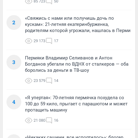
85 723
50
«Свяжись с нами или получишь дочь по
2
кускам»: 21-летняя екатеринбурженка,
родителям которой угрожали, нашлась в Перми
29 173
17
Пермяки Владимир Селиванов и Антон
3
Богданов убегали по ВДНХ от сталкеров — оба
боролись за деньги в ТВ-шоу
23 579
14
«Я упертая»: 70-летняя пермячка похудела со
4
100 до 59 кило, прыгает с парашютом и может
протащить машину
21 080
16
«Никаких сашими, все испортилось»: блогер