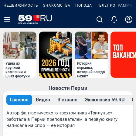
НЕДВИЖИМОСТЬ
ЗНАКОМСТВА
ПОГОДА
ТЕЛЕПРОГРАММА
Ушла из
История
крупной
пермяка,
компании и
который всегда
шьет фартуки
бежит
Новости Перми
Главное
Видео
В стране
Эксклюзив 59.RU
Н
Автор фантастического трехтомника «Трилунье»
работала в Перми преподавателем, а первую книгу
написала на спор — ее история