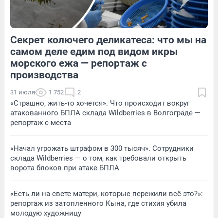
Секрет колючего деликатеса: что мы на
33
Обсудить
32
Обсудить
самом деле едим под видом икры
морского ежа — репортаж с
производства
31 июля
1 752
2
«Страшно, жить-то хочется». Что происходит вокруг
атакованного БПЛА склада Wildberries в Волгограде —
репортаж с места
«Начал угрожать штрафом в 300 тысяч». Сотрудники
склада Wildberries — о том, как требовали открыть
ворота блоков при атаке БПЛА
«Есть ли на свете матери, которые пережили всё это?»:
репортаж из затопленного Кына, где стихия убила
молодую художницу