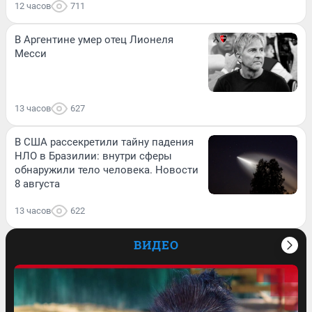
12 часов
711
В Аргентине умер отец Лионеля
Месси
13 часов
627
В США рассекретили тайну падения
НЛО в Бразилии: внутри сферы
обнаружили тело человека. Новости
8 августа
13 часов
622
ВИДЕО