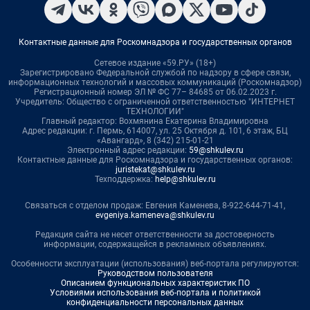
Контактные данные для Роскомнадзора и государственных органов
Сетевое издание «59.РУ» (18+)
Зарегистрировано Федеральной службой по надзору в сфере связи,
информационных технологий и массовых коммуникаций (Роскомнадзор)
Регистрационный номер ЭЛ № ФС 77– 84685 от 06.02.2023 г.
Учредитель: Общество с ограниченной ответственностью "ИНТЕРНЕТ
ТЕХНОЛОГИИ"
Главный редактор: Вохмянина Екатерина Владимировна
Адрес редакции: г. Пермь, 614007, ул. 25 Октября д. 101, 6 этаж, БЦ
«Авангард», 8 (342) 215-01-21
Электронный адрес редакции:
59@shkulev.ru
Контактные данные для Роскомнадзора и государственных органов:
juristekat@shkulev.ru
Техподдержка:
help@shkulev.ru
Связаться с отделом продаж: Евгения Каменева, 8-922-644-71-41,
evgeniya.kameneva@shkulev.ru
Редакция сайта не несет ответственности за достоверность
информации, содержащейся в рекламных объявлениях.
Особенности эксплуатации (использования) веб-портала регулируются:
Руководством пользователя
Описанием функциональных характеристик ПО
Условиями использования веб-портала и политикой
конфиденциальности персональных данных