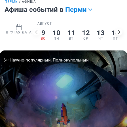
ПЕРМЬ
АФИША
Афиша событий в
Перми
АВГУСТ
9
10
11
12
13
14
ДРУГАЯ ДАТА
ВС
ПН
ВТ
СР
ЧТ
ПТ
6+
•
Научно-популярный, Полнокупольный