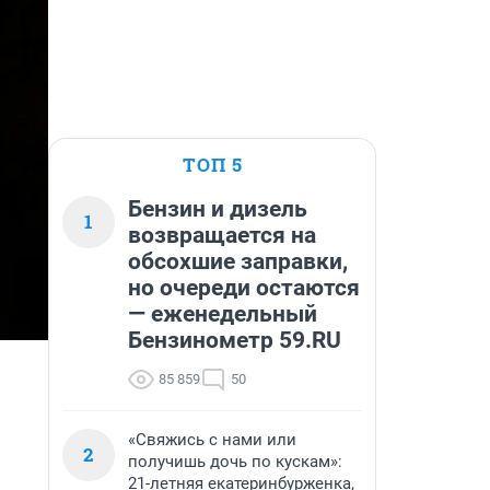
ТОП 5
Бензин и дизель
1
возвращается на
обсохшие заправки,
но очереди остаются
— еженедельный
Бензинометр 59.RU
85 859
50
«Свяжись с нами или
2
получишь дочь по кускам»:
21-летняя екатеринбурженка,