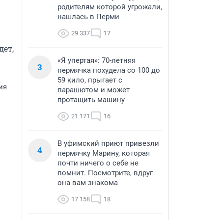
родителям которой угрожали,
нашлась в Перми
29 337
17
ет, 
«Я упертая»: 70-летняя
3
пермячка похудела со 100 до
59 кило, прыгает с
ия
парашютом и может
протащить машину
21 171
16
В уфимский приют привезли
4
пермячку Марину, которая
почти ничего о себе не
помнит. Посмотрите, вдруг
она вам знакома
17 158
18