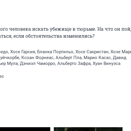
о человека искать убежище в тюрьме. На что он пойд
аться, если обстоятельства изменились?
едо, Хосе Гарсия, Бланка Портильо, Хосе Сакристан, Хозе Мар
Пуйчкорбе, Ксоан Форнеас, Альберт Пла, Марио Касас, Давид
ьер Мула, Дэниэл Чаморро, Альберто Зафра, Хуан Винуэса
ес