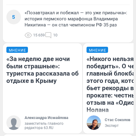
«Позавтракал и побежал — это уже привычка»:
5
история пермского марафонца Владимира
Никитина — он стал чемпионом РФ 35 раз
15 659
10
МНЕНИЕ
МНЕНИЕ
«За неделю две ночи
«Никого нельзя
были страшные»:
победить». О ч
туристка рассказала об
главный блокба
отдыхе в Крыму
этого года, кот
бьет рекорды в
прокате: честн
отзыв на «Одис
Нолана
Александра Исмайлова
Стас Соколов
заместитель главного
Эксперт
редактора 63.RU