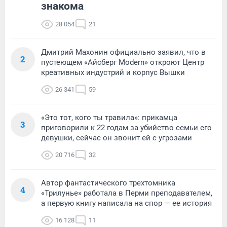
знакома
28 054
21
Дмитрий Махонин официально заявил, что в
2
пустеющем «Айсберг Modern» откроют Центр
креативных индустрий и корпус Вышки
26 341
59
«Это тот, кого ты травила»: прикамца
3
приговорили к 22 годам за убийство семьи его
девушки, сейчас он звонит ей с угрозами
20 716
32
Автор фантастического трехтомника
4
«Трилунье» работала в Перми преподавателем,
а первую книгу написала на спор — ее история
16 128
11