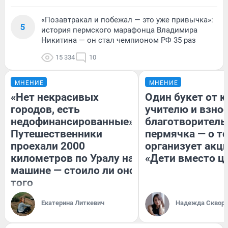
«Позавтракал и побежал — это уже привычка»:
5
история пермского марафонца Владимира
Никитина — он стал чемпионом РФ 35 раз
15 334
10
МНЕНИЕ
МНЕНИЕ
«Нет некрасивых
Один букет от к
городов, есть
учителю и взнос
недофинансированные».
благотворитель
Путешественники
пермячка — о то
проехали 2000
организует акц
километров по Уралу на
«Дети вместо ц
машине — стоило ли оно
того
Екатерина Литкевич
Надежда Сквор