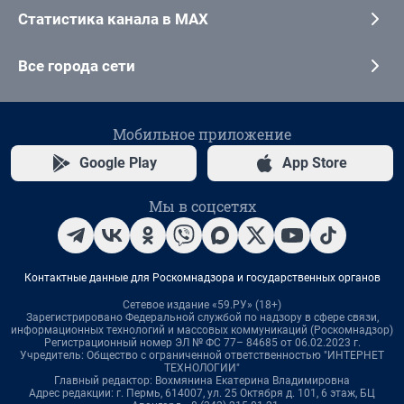
Статистика канала в MAX
Все города сети
Мобильное приложение
Google Play
App Store
Мы в соцсетях
Контактные данные для Роскомнадзора и государственных органов
Сетевое издание «59.РУ» (18+)
Зарегистрировано Федеральной службой по надзору в сфере связи,
информационных технологий и массовых коммуникаций (Роскомнадзор)
Регистрационный номер ЭЛ № ФС 77– 84685 от 06.02.2023 г.
Учредитель: Общество с ограниченной ответственностью "ИНТЕРНЕТ
ТЕХНОЛОГИИ"
Главный редактор: Вохмянина Екатерина Владимировна
Адрес редакции: г. Пермь, 614007, ул. 25 Октября д. 101, 6 этаж, БЦ