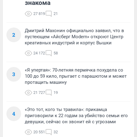
знакома
27 819
21
Дмитрий Махонин официально заявил, что в
2
пустеющем «Айсберг Modern» откроют Центр
креативных индустрий и корпус Вышки
24 172
58
«Я упертая»: 70-летняя пермячка похудела со
3
100 до 59 кило, прыгает с парашютом и может
протащить машину
21 727
19
«Это тот, кого ты травила»: прикамца
4
приговорили к 22 годам за убийство семьи его
девушки, сейчас он звонит ей с угрозами
20 551
32