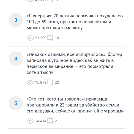
«Я упертая»: 70-летняя пермячка похудела со
3
100 до 59 кило, прыгает с парашютом и
может протащить машину
21 299
16
«Никаких сашими, все испортилось»: блогер
4
записала шуточное видео, как выжить в
пермское вымирание — его посмотрели
сотни тысяч
15 873
22
«Это тот, кого ты травила»: прикамца
5
приговорили к 22 годам за убийство семьи
его девушки, сейчас он звонит ей с угрозами
14 414
21