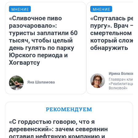
МНЕНИЕ
МНЕНИЕ
«Сливочное пиво
«Спуталась реч
разочаровало»:
пургу». Врач — 
туристы заплатили 60
смертельном д
тысяч, чтобы целый
который слож
день гулять по парку
обнаружить
Юрского периода и
Хогвартсу
Ирина Волкова
Главврач клини
Яна Шаламова
«Реабилитация 
Волковой»
РЕКОМЕНДУЕМ
«С гордостью говорю, что я
деревенский»: зачем северянин
оставил нефтяную компанию и