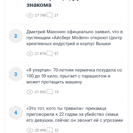
знакома
27 740
21
Дмитрий Махонин официально заявил, что в
2
пустеющем «Айсберг Modern» откроют Центр
креативных индустрий и корпус Вышки
21 876
57
«Я упертая»: 70-летняя пермячка похудела со
3
100 до 59 кило, прыгает с парашютом и
может протащить машину
21 692
19
«Это тот, кого ты травила»: прикамца
4
приговорили к 22 годам за убийство семьи
его девушки, сейчас он звонит ей с угрозами
20 496
32