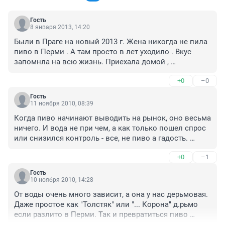
Гость
8 января 2013, 14:20
Были в Праге на новый 2013 г. Жена никогда не пила 
пиво в Перми . А там просто в лет уходило . Вкус 
запомнла на всю жизнь. Приехала домой , 
попробовала , долго плевалась . Хотелось бы в 
+0
–0
Перми такое пиво ... хотя бы в баре , каком нибудь по-
настоящему чешском и еще полевку . Было бы 
Гость
прекрасно .
11 ноября 2010, 08:39
Когда пиво начинают выводить на рынок, оно весьма 
ничего. И вода не при чем, а как только пошел спрос 
или снизился контроль - все, не пиво а гадость. 
Пермское губернское когда начали выпускать был 
+0
–1
весьма достойный напиток. Беда в том, что начинают 
потом экономить.

Гость
Но в целом, насчет воды верно... хорошего пермского 
10 ноября 2010, 14:28
пива не бывает.
От воды очень много зависит, а она у нас дерьмовая. 
Даже простое как "Толстяк" или "... Корона" д.рьмо 
если разлито в Перми. Так и превратиться пиво 
"ЧЕШСКОЕ" в привычное - "пермское губернское".