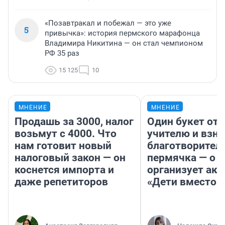
«Позавтракал и побежал — это уже
5
привычка»: история пермского марафонца
Владимира Никитина — он стал чемпионом
РФ 35 раз
15 125
10
МНЕНИЕ
МНЕНИЕ
Продашь за 3000, налог
Один букет от 
возьмут с 4000. Что
учителю и взно
нам готовит новый
благотворител
налоговый закон — он
пермячка — о т
коснется импорта и
организует ак
даже репетиторов
«Дети вместо 