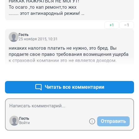
НИКАК НАЖРАТЬСЯ НЕ МОГУТ! 

То осаго ,то кап ремонт,то жкх

........ этот антинародный режим! 

Голосовать пойдём всей семьёй ЗА КПРФ!
+1
–1
Гость
25 ноября 2015, 10:31
никаких налогов платить не нужно, это бред. Вы 
продаете свое право требования возмещения ущерба 
к страховой компании это не является доходом.
+0
–0
Читать все комментарии
Гость
Отправить
Войти