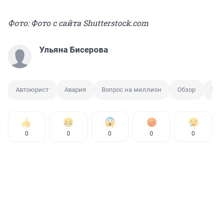
Фото: Фото с сайта Shutterstock.com
Ульяна Бисерова
Автоюрист
Авария
Вопрос на миллион
Обзор
Ущ
0
0
0
0
0