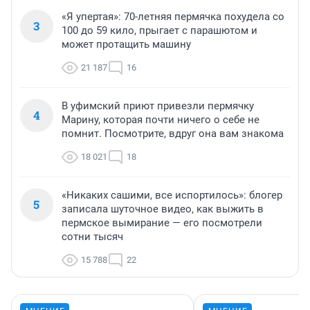
«Я упертая»: 70-летняя пермячка похудела со
3
100 до 59 кило, прыгает с парашютом и
может протащить машину
21 187
16
В уфимский приют привезли пермячку
4
Марину, которая почти ничего о себе не
помнит. Посмотрите, вдруг она вам знакома
18 021
18
«Никаких сашими, все испортилось»: блогер
5
записала шуточное видео, как выжить в
пермское вымирание — его посмотрели
сотни тысяч
15 788
22