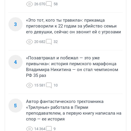
26 070
58
«Это тот, кого ты травила»: прикамца
3
приговорили к 22 годам за убийство семьи
его девушки, сейчас он звонит ей с угрозами
20 682
32
«Позавтракал и побежал — это уже
4
привычка»: история пермского марафонца
Владимира Никитина — он стал чемпионом
РФ 35 раз
15 581
10
Автор фантастического трехтомника
5
«Трилунье» работала в Перми
преподавателем, а первую книгу написала на
спор — ее история
14 364
9