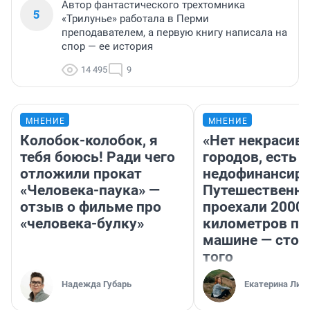
Автор фантастического трехтомника
5
«Трилунье» работала в Перми
преподавателем, а первую книгу написала на
спор — ее история
14 495
9
МНЕНИЕ
МНЕНИЕ
Колобок-колобок, я
«Нет некрасив
тебя боюсь! Ради чего
городов, есть
отложили прокат
недофинансиро
«Человека-паука» —
Путешественн
отзыв о фильме про
проехали 2000
«человека-булку»
километров по 
машине — стои
того
Надежда Губарь
Екатерина Лит