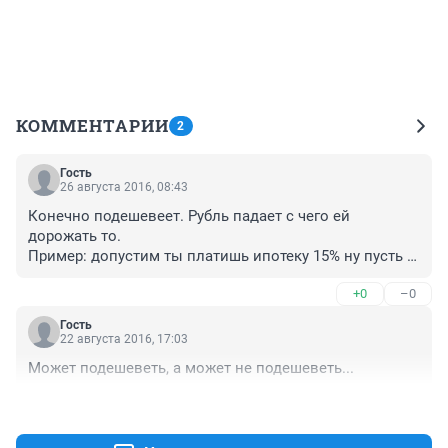
КОММЕНТАРИИ
2
Гость
26 августа 2016, 08:43
Конечно подешевеет. Рубль падает с чего ей 
дорожать то.

Пример: допустим ты платишь ипотеку 15% ну пусть 
будет 20.000 в месяц.Рубль падает,цены растут на 
+0
–0
недвижимость и получается будет ставка 10% а так 
как квартира выросла в цене то и платёж будет ну к 
Гость
примеру 30.000. Мысль понятна?
22 августа 2016, 17:03
Может подешеветь, а может не подешеветь...
+0
–0