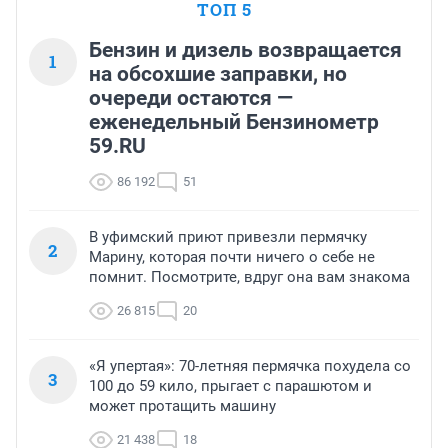
ТОП 5
Бензин и дизель возвращается
1
на обсохшие заправки, но
очереди остаются —
еженедельный Бензинометр
59.RU
86 192
51
В уфимский приют привезли пермячку
2
Марину, которая почти ничего о себе не
помнит. Посмотрите, вдруг она вам знакома
26 815
20
«Я упертая»: 70-летняя пермячка похудела со
3
100 до 59 кило, прыгает с парашютом и
может протащить машину
21 438
18