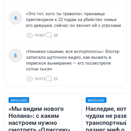
«Это тот, кого ты травила»: прикамца
4
приговорили к 22 годам за убийство семьи
его девушки, сейчас он звонит ей с угрозами
19 867
28
«Никаких сашими, все испортилось»: блогер
5
записала шуточное видео, как выжить в
пермское вымирание — его посмотрели
сотни тысяч
16 013
23
МНЕНИЕ
МНЕНИЕ
«Мы видим нового
Наследие, кото
Нолана»: с каким
чудом не разва
настроем нужно
транспортный 
смотреть «Одиссею»,
разнес миф о 