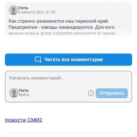
Гость
4 августа 2021, 21:56
Как странно развивается наш пермский край. 
Предприятия - заводы ликвидируются. Для кого 
жилые новые дома строятся непонятно в таком 
количестве? Молодежи-то где ж работать, ехать надо 
+0
–0
без оглядки из края. В скором времени будет город 
пенсионеров, бомжей и пьяниц. Президент по ЦТ 
объявил о высоком проценте безработице. А мы 
Читать все комментарии
оказывается развиваемся. А мне, кажется, нас 
обворовывают по - крупному, господа!!!
Гость
Отправить
Войти
Новости СМИ2