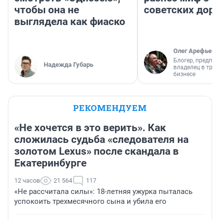
чтобы она не
советских доро
выглядела как фиаско
Олег Арефьев
Блогер, предпри
Надежда Губарь
владелец в тра
бизнесе
РЕКОМЕНДУЕМ
«Не хочется в это верить». Как
сложилась судьба «следователя на
золотом Lexus» после скандала в
Екатеринбурге
12 часов
21 564
117
«Не рассчитала силы»: 18-летняя ужурка пыталась
успокоить трехмесячного сына и убила его