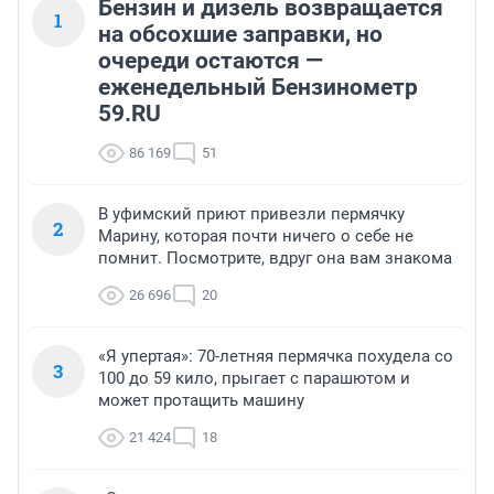
Бензин и дизель возвращается
1
на обсохшие заправки, но
очереди остаются —
еженедельный Бензинометр
59.RU
86 169
51
В уфимский приют привезли пермячку
2
Марину, которая почти ничего о себе не
помнит. Посмотрите, вдруг она вам знакома
26 696
20
«Я упертая»: 70-летняя пермячка похудела со
3
100 до 59 кило, прыгает с парашютом и
может протащить машину
21 424
18