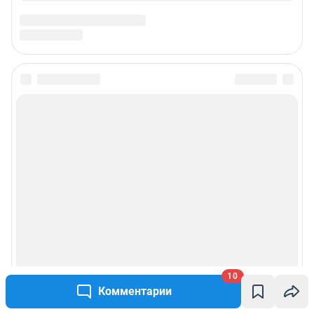
информации, содержащейся в рекламных объявлениях.
Особенности эксплуатации (использования) веб-портала регулируются:
Руководством пользователя
Описанием функциональных характеристик ПО
Условиями использования веб-портала и политикой
конфиденциальности персональных данных
Веб-портал распространяется в виде интернет-сервиса, специальные
действия по установке на стороне пользователя не требуются
Политика использования cookies
Рекомендательные системы
Пользовательское соглашение сервиса «Подписка без баннерной
рекламы»
© ООО «Интернет Технологии»
10
Комментарии