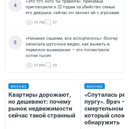
«Это тот, кого ты травила»: прикамца
4
приговорили к 22 годам за убийство семьи
его девушки, сейчас он звонит ей с угрозами
19 796
27
«Никаких сашими, все испортилось»: блогер
5
записала шуточное видео, как выжить в
пермское вымирание — его посмотрели
сотни тысяч
15 999
23
МНЕНИЕ
МНЕНИЕ
Квартиры дорожают,
«Спуталась реч
но дешевеют: почему
пургу». Врач — 
рынок недвижимости
смертельном д
сейчас такой странный
который слож
обнаружить