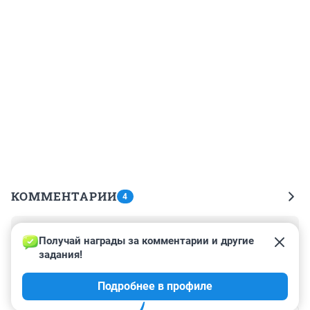
КОММЕНТАРИИ
4
Гость
9 февраля 2022, 20:54
Получай награды за комментарии и другие 
задания!
Ну что, бизнесмены - тунеядцы - спекулянты - стар 
таперы? Кто хочет возвращения товарища Сталина?
Подробнее в профиле
😁