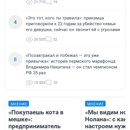
21 715
19
«Это тот, кого ты травила»: прикамца
4
приговорили к 22 годам за убийство семьи
его девушки, сейчас он звонит ей с угрозами
20 535
32
«Позавтракал и побежал — это уже
5
привычка»: история пермского марафонца
Владимира Никитина — он стал чемпионом
РФ 35 раз
15 303
10
МНЕНИЕ
МНЕНИЕ
«Покупаешь кота в
«Мы видим нов
мешке»:
Нолана»: с как
предприниматель
настроем нужн