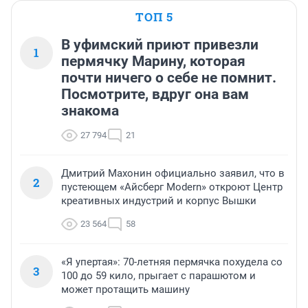
ТОП 5
В уфимский приют привезли
1
пермячку Марину, которая
почти ничего о себе не помнит.
Посмотрите, вдруг она вам
знакома
27 794
21
Дмитрий Махонин официально заявил, что в
2
пустеющем «Айсберг Modern» откроют Центр
креативных индустрий и корпус Вышки
23 564
58
«Я упертая»: 70-летняя пермячка похудела со
3
100 до 59 кило, прыгает с парашютом и
может протащить машину