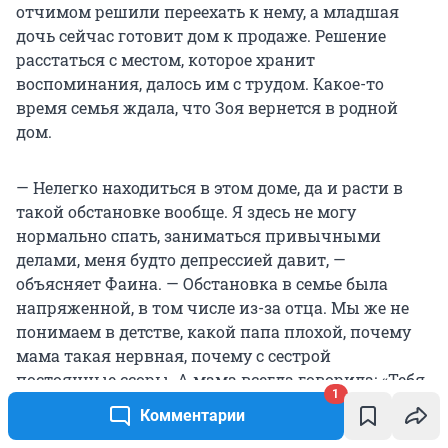
отчимом решили переехать к нему, а младшая
дочь сейчас готовит дом к продаже. Решение
расстаться с местом, которое хранит
воспоминания, далось им с трудом. Какое-то
время семья ждала, что Зоя вернется в родной
дом.
— Нелегко находиться в этом доме, да и расти в
такой обстановке вообще. Я здесь не могу
нормально спать, заниматься привычными
делами, меня будто депрессией давит, —
объясняет Фаина. — Обстановка в семье была
напряженной, в том числе из-за отца. Мы же не
понимаем в детстве, какой папа плохой, почему
мама такая нервная, почему с сестрой
постоянные ссоры. А мама всегда говорила: «Тебя
1
прибьют где-нибудь за такое поведение!», но Зоя
Комментарии
была бесстрашной, свободной, где-то очень