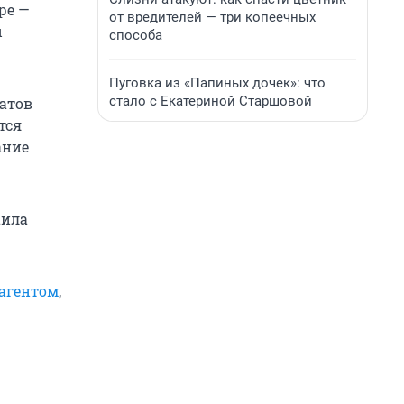
ре —
от вредителей — три копеечных
ы
способа
Пуговка из «Папиных дочек»: что
стало с Екатериной Старшовой
атов
тся
ание
аила
агентом
,