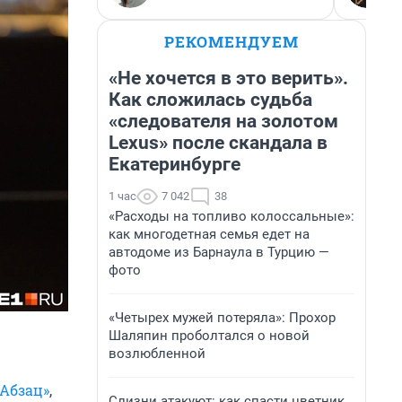
РЕКОМЕНДУЕМ
«Не хочется в это верить».
Как сложилась судьба
«следователя на золотом
Lexus» после скандала в
Екатеринбурге
1 час
7 042
38
«Расходы на топливо колоссальные»:
как многодетная семья едет на
автодоме из Барнаула в Турцию —
фото
«Четырех мужей потеряла»: Прохор
Шаляпин проболтался о новой
возлюбленной
«Абзац»
,
Слизни атакуют: как спасти цветник