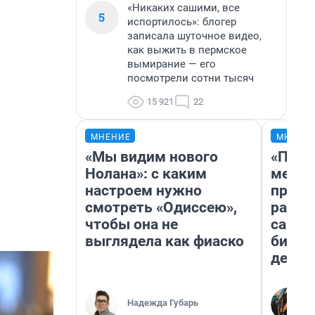
«Никаких сашими, все
5
испортилось»: блогер
записала шуточное видео,
как выжить в пермское
вымирание — его
посмотрели сотни тысяч
15 921
22
МНЕНИЕ
МНЕНИ
«Мы видим нового
«Поку
Нолана»: с каким
мешке
настроем нужно
предп
смотреть «Одиссею»,
расска
чтобы она не
самом
выглядела как фиаско
бизне
дешев
Надежда Губарь