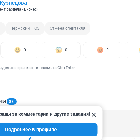
Кузнецова
ент раздела «Бизнес»
я
Пермский ТЮЗ
Отмена спектакля
0
0
0
ыделите фрагмент и нажмите Ctrl+Enter
ИИ
83
рады за комментарии и другие задания!
, 22:14
Подробнее в профиле
чение в психушке