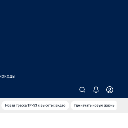
МОКОДЫ
Новая трасса ТР-53 с высоты: видео
Где начать новую жизнь
Ка