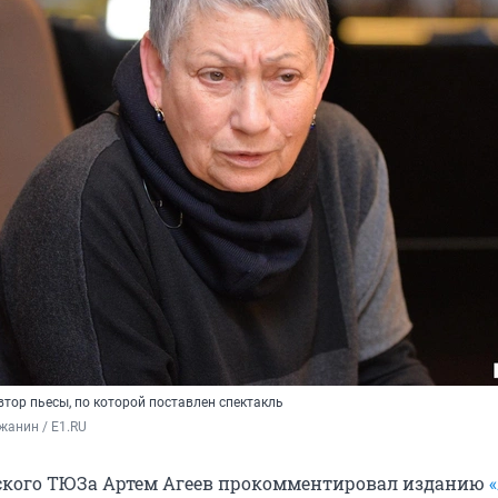
тор пьесы, по которой поставлен спектакль
жанин / E1.RU
ского ТЮЗа Артем Агеев прокомментировал изданию