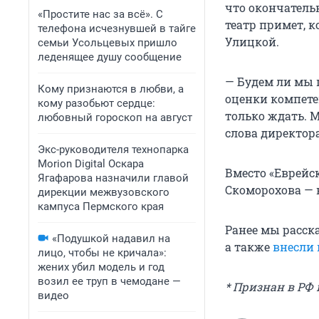
что окончательн
«Простите нас за всё». С
театр примет, 
телефона исчезнувшей в тайге
Улицкой.
семьи Усольцевых пришло
леденящее душу сообщение
— Будем ли мы 
Кому признаются в любви, а
оценки компет
кому разобьют сердце:
только ждать. 
любовный гороскоп на август
слова директора
Экс-руководителя технопарка
Morion Digital Оскара
Вместо «Еврейс
Ягафарова назначили главой
Скоморохова — 
дирекции межвузовского
кампуса Пермского края
Ранее мы расск
«Подушкой надавил на
а также
внесли 
лицо, чтобы не кричала»:
жених убил модель и год
возил ее труп в чемодане —
* Признан в РФ 
видео