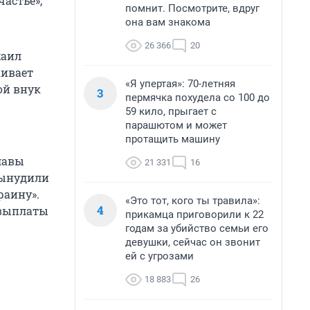
астье»,
помнит. Посмотрите, вдруг
она вам знакома
26 366
20
хаил
кивает
«Я упертая»: 70-летняя
ой внук
3
пермячка похудела со 100 до
59 кило, прыгает с
парашютом и может
протащить машину
лавы
21 331
16
вынудили
раину».
«Это тот, кого ты травила»:
4
 выплаты
прикамца приговорили к 22
годам за убийство семьи его
девушки, сейчас он звонит
ей с угрозами
18 883
26