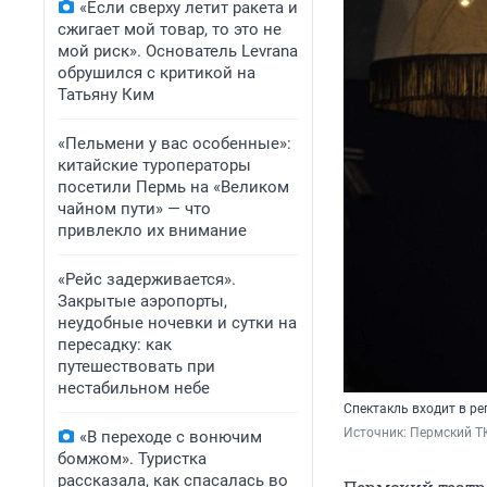
«Если сверху летит ракета и
сжигает мой товар, то это не
мой риск». Основатель Levrana
обрушился с критикой на
Татьяну Ким
«Пельмени у вас особенные»:
китайские туроператоры
посетили Пермь на «Великом
чайном пути» — что
привлекло их внимание
«Рейс задерживается».
Закрытые аэропорты,
неудобные ночевки и сутки на
пересадку: как
путешествовать при
нестабильном небе
Спектакль входит в ре
Источник: 
Пермский Т
«В переходе с вонючим
бомжом». Туристка
рассказала, как спасалась во