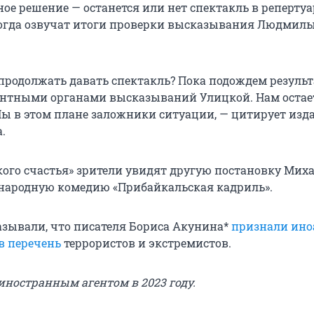
ое решение — останется или нет спектакль в репертуа
когда озвучат итоги проверки высказывания Людмил
продолжать давать спектакль? Пока подождем результ
ентными органами высказываний Улицкой. Нам остае
Мы в этом плане заложники ситуации, — цитирует изд
.
кого счастья» зрители увидят другую постановку Мих
народную комедию «Прибайкальская кадриль».
азывали, что писателя Бориса Акунина*
признали ино
в перечень
террористов и экстремистов.
иностранным агентом в 2023 году.