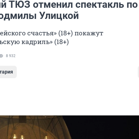
й ТЮЗ отменил спектакль по
юдмилы Улицкой
ейского счастья» (18+) покажут
скую кадриль» (18+)
8 932
тария