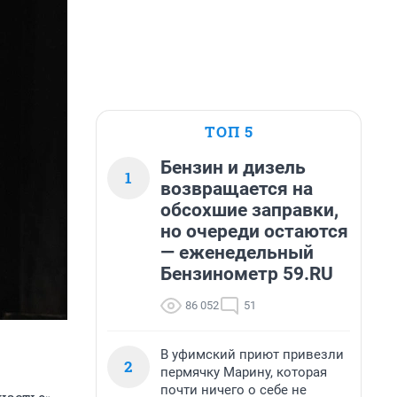
ТОП 5
Бензин и дизель
1
возвращается на
обсохшие заправки,
но очереди остаются
— еженедельный
Бензинометр 59.RU
86 052
51
В уфимский приют привезли
2
пермячку Марину, которая
почти ничего о себе не