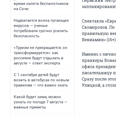
Пермский театр 
время налета беспилотников
запланированны
на Сочи
Надвигается волна пугающих
Спектакль «Евре
вирусов — ученые
Скоморохов. По
потребовали срочно усилить
правильную нев
безопасность
Вениамин» (16+
«Туризм не прекращается, он
трансформируется»: как
Именно с лично
россияне будут отдыхать в
пранкеры Вован
августе — ответ эксперта
офиса президен
писательницу пр
С 1 сентября детей будут
Сразу после эт
возить в автобусах по новым
Улицкой, а сто
правилам — что важно знать
Какой будет зима, можно
узнать по погоде 7 августа —
важные приметы