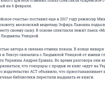
юного зрителя отменил показ спектакля «Еврейское сч
й на 6 февраля.
йское счастье» поставил еще в 2017 году режиссер Ми
 сюжету, московский модельер Эсфирь Львовна подыс
есту своему сыну. В основе спектакля лежит пьеса «М
) Людмилы Улицкой.
стью автора и связана отмена показа. В конце января
 и Лексус связались с Людмилой Улицкой от имени г
та Украины Андрея Ермака. Во время разговора они 
изнаться, что гонорары с продаж ее книг «идут на Ук
ого издательство АСТ объявило, что приостанавливает
личные библиотеки перестали выдавать ее книги.