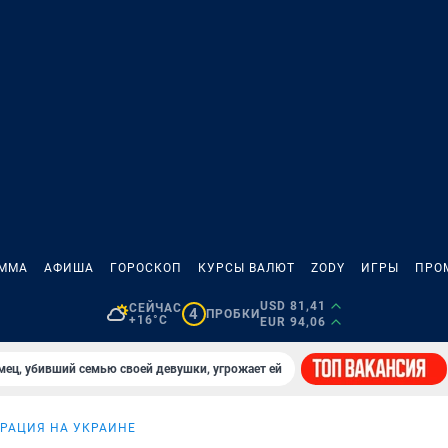
АММА
АФИША
ГОРОСКОП
КУРСЫ ВАЛЮТ
ZODY
ИГРЫ
ПРО
USD 81,41
СЕЙЧАС
4
ПРОБКИ
+16°C
EUR 94,06
мец, убивший семью своей девушки, угрожает ей
РАЦИЯ НА УКРАИНЕ