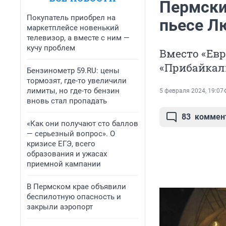
Пермски
Покупатель приобрел на
пьесе Л
маркетплейсе новенький
телевизор, а вместе с ним —
кучу проблем
Вместо «Евр
«Прибайкаль
Бензинометр 59.RU: цены
тормозят, где-то увеличили
лимиты, но где-то бензин
5 февраля 2024, 19:07
вновь стал пропадать
83
коммен
«Как они получают сто баллов
— серьезный вопрос». О
кризисе ЕГЭ, всего
образования и ужасах
приемной кампании
В Пермском крае объявили
беспилотную опасность и
закрыли аэропорт