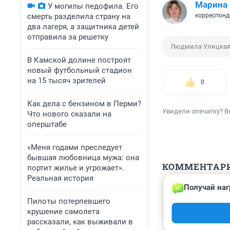
Марина 
У могилы педофила. Его
смерть разделила страну на
корреспонд
два лагеря, а защитника детей
отправила за решетку
Людмила Улицка
В Камской долине построят
новый футбольный стадион
на 15 тысяч зрителей
0
Как дела с бензином в Перми?
Увидели опечатку? В
Что нового сказали на
оперштабе
«Меня годами преследует
бывшая любовница мужа: она
КОММЕНТАР
портит жилье и угрожает».
Реальная история
Получай наг
Гость
6 февраля 2024
Пилоты потерпевшего
крушение самолета
Шли на ваше ле
рассказали, как выживали в