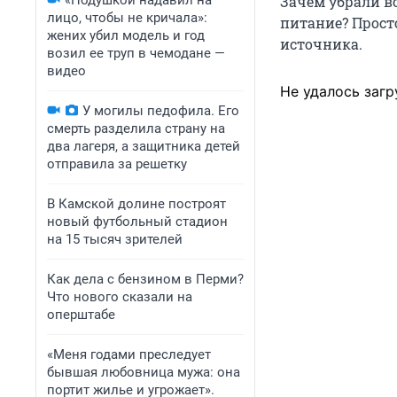
«Подушкой надавил на
Зачем убрали во
лицо, чтобы не кричала»:
питание? Прост
жених убил модель и год
источника.
возил ее труп в чемодане —
видео
Не удалось загр
У могилы педофила. Его
смерть разделила страну на
два лагеря, а защитника детей
отправила за решетку
В Камской долине построят
новый футбольный стадион
на 15 тысяч зрителей
Как дела с бензином в Перми?
Что нового сказали на
оперштабе
«Меня годами преследует
бывшая любовница мужа: она
портит жилье и угрожает».