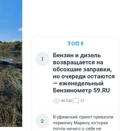
ТОП 5
Бензин и дизель
1
возвращается на
обсохшие заправки,
но очереди остаются
— еженедельный
Бензинометр 59.RU
86 040
51
В уфимский приют привезли
2
пермячку Марину, которая
почти ничего о себе не