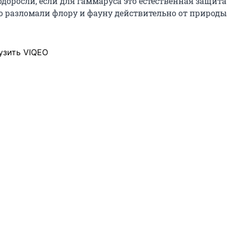
доросли, если для гаммаруса это естественная защита
о разломали флору и фауну действительно от природы
узить VIQEO