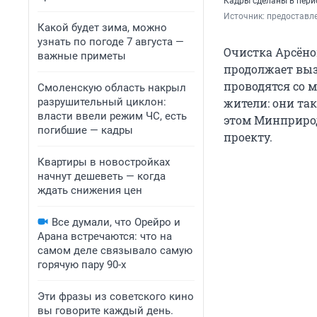
Кадры сделаны в пери
Источник: 
предоставл
Какой будет зима, можно
узнать по погоде 7 августа —
Очистка Арсёно
важные приметы
продолжает выз
проводятся со 
Смоленскую область накрыл
разрушительный циклон:
жители: они так
власти ввели режим ЧС, есть
этом Минприрод
погибшие — кадры
проекту.
Квартиры в новостройках
начнут дешеветь — когда
ждать снижения цен
Все думали, что Орейро и
Арана встречаются: что на
самом деле связывало самую
горячую пару 90-х
Эти фразы из советского кино
вы говорите каждый день.