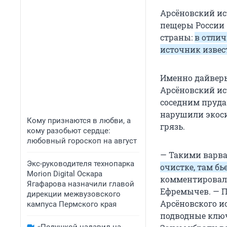
Арсёновский ис
пещеры России 
страны:
в отлич
источник извес
Именно дайверы
Арсёновский и
соседним пруда
нарушили экосис
Кому признаются в любви, а
грязь.
кому разобьют сердце:
любовный гороскоп на август
— Такими варва
Экс-руководителя технопарка
очистке, там бь
Morion Digital Оскара
комментировал 
Ягафарова назначили главой
Ефремычев. — П
дирекции межвузовского
Арсёновского и
кампуса Пермского края
подводные ключ