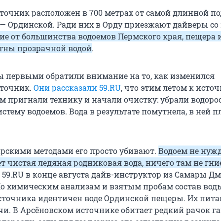
точник расположен в 700 метрах от самой длинной п
— Ординской. Ради них в Орду приезжают дайверы со 
ие от большинства водоемов Пермского края, пещера 
тны прозрачной водой
.
 первыми обратили внимание на то, как изменился
сточник.
Они рассказали 59.RU
, что этим летом к исто
м пригнали технику и начали очистку: убрали водоро
тему водоемов. Вода в результате помутнела, в ней п
рскими методами его просто убивают.
Водоем не нужд
ет чистая ледяная родниковая вода, ничего там не гни
59.RU в конце августа дайв-инструктор из Самары Д
о химическим анализам и взятым пробам состав вод
сточника идентичен воде Ординской пещеры. Их пита
и. В Арсёновском источнике обитает редкий рачок г