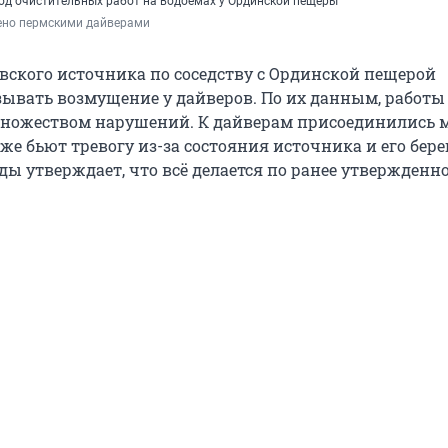
од очистительных работ на водоемах у Ординской пещеры
ено пермскими дайверами
вского источника по соседству с Ординской пещерой
ывать возмущение у дайверов. По их данным, работы
множеством нарушений. К дайверам присоединились 
же бьют тревогу из-за состояния источника и его бере
ы утверждает, что всё делается по ранее утвержденн