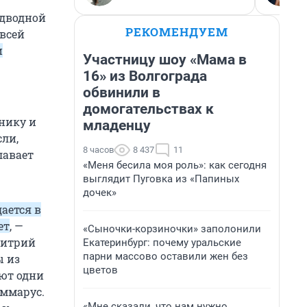
одводной
РЕКОМЕНДУЕМ
всей
и
Участницу шоу «Мама в
16» из Волгограда
обвинили в
домогательствах к
чнику и
младенцу
сли,
8 часов
8 437
11
лавает
«Меня бесила моя роль»: как сегодня
выглядит Пуговка из «Папиных
дочек»
ается в
ет
, —
«Сыночки-корзиночки» заполонили
митрий
Екатеринбург: почему уральские
парни массово оставили жен без
ы из
цветов
ют одни
аммарус.
«Мне сказали, что нам нужно