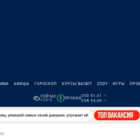
АММА
АФИША
ГОРОСКОП
КУРСЫ ВАЛЮТ
ZODY
ИГРЫ
ПРО
USD 81,41
СЕЙЧАС
3
ПРОБКИ
+13°C
EUR 94,06
мец, убивший семью своей девушки, угрожает ей
МА