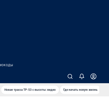
МОКОДЫ
Новая трасса ТР-53 с высоты: видео
Где начать новую жизнь
Ка