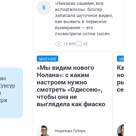
«Никаких сашими, все
5
испортилось»: блогер
записала шуточное видео,
как выжить в пермское
вымирание — его
посмотрели сотни тысяч
15 909
22
МНЕНИЕ
МНЕНИ
«Мы видим нового
Кварт
Нолана»: с каким
но де
сно
настроем нужно
рынок
Кунгур
смотреть «Одиссею»,
сейча
и
чтобы она не
при
выглядела как фиаско
Надежда Губарь