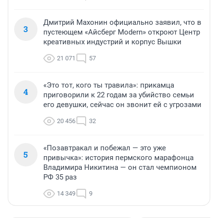
Дмитрий Махонин официально заявил, что в
3
пустеющем «Айсберг Modern» откроют Центр
креативных индустрий и корпус Вышки
21 071
57
«Это тот, кого ты травила»: прикамца
4
приговорили к 22 годам за убийство семьи
его девушки, сейчас он звонит ей с угрозами
20 456
32
«Позавтракал и побежал — это уже
5
привычка»: история пермского марафонца
Владимира Никитина — он стал чемпионом
РФ 35 раз
14 349
9