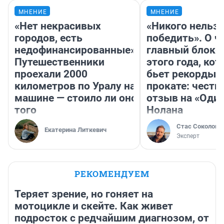
МНЕНИЕ
МНЕНИЕ
«Нет некрасивых
«Никого нельз
городов, есть
победить». О ч
недофинансированные».
главный блокб
Путешественники
этого года, ко
проехали 2000
бьет рекорды 
километров по Уралу на
прокате: честн
машине — стоило ли оно
отзыв на «Оди
того
Нолана
Стас Соколов
Екатерина Литкевич
Эксперт
РЕКОМЕНДУЕМ
Теряет зрение, но гоняет на
мотоцикле и скейте. Как живет
подросток с редчайшим диагнозом, от