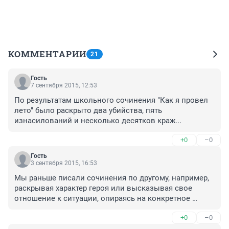
КОММЕНТАРИИ
21
Гость
7 сентября 2015, 12:53
По результатам школьного сочинения "Как я провел 
лето" было раскрыто два убийства, пять 
изнасилований и несколько десятков краж...
+0
–0
Гость
3 сентября 2015, 16:53
Мы раньше писали сочинения по другому, например, 
раскрывая характер героя или высказывая свое 
отношение к ситуации, опираясь на конкретное 
произведение. Сейчас же от учеников требуют каких-
+0
–0
то философско-жизненных рассуждений, а учитывая, 
что ни одного сочинения за все 11 лет обучения не 