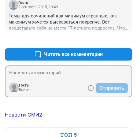
Гость
было написано (я письменные ответы на вопросы в 
2 сентября 2015, 10:49
литературе не беру во внимание), я вообще не 
Темы для сочинений как минимум странные, как 
представляю, как они будут писать эти сочинения..
максимум хочется высказаться покрепче. Вот 
представьте себя на месте 17-летнего подростка. Что 
вы можете за свои прожитые годы осознать и 
+0
–0
прочувствовать о времени, о пути? И о доме 
представления еще сугубо утилитарные, как и о 
любви. Философы целые трактаты писали, а тут дети. 
Читать все комментарии
Может всё-таки конкретизировать задания, а не 
растекаться мыслью по древу.
Гость
Отправить
Войти
Новости СМИ2
ТОП 5