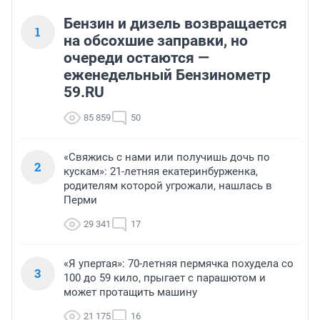
Бензин и дизель возвращается
1
на обсохшие заправки, но
очереди остаются —
еженедельный Бензинометр
59.RU
85 859
50
«Свяжись с нами или получишь дочь по
2
кускам»: 21-летняя екатеринбурженка,
родителям которой угрожали, нашлась в
Перми
29 341
17
«Я упертая»: 70-летняя пермячка похудела со
3
100 до 59 кило, прыгает с парашютом и
может протащить машину
21 175
16