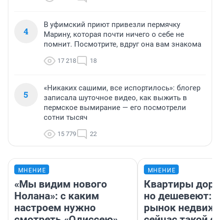
В уфимский приют привезли пермячку
4
Марину, которая почти ничего о себе не
помнит. Посмотрите, вдруг она вам знакома
17 218
18
«Никаких сашими, все испортилось»: блогер
5
записала шуточное видео, как выжить в
пермское вымирание — его посмотрели
сотни тысяч
15 779
22
МНЕНИЕ
МНЕНИЕ
«Мы видим нового
Квартиры дор
Нолана»: с каким
но дешевеют: 
настроем нужно
рынок недвиж
смотреть «Одиссею»,
сейчас такой 