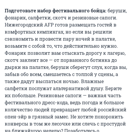
Подготовьте набор фестивального бойца:
беруши,
фонарик, салфетки, скотч и резиновые сапоги.
Нижегородский AFP готов размещать гостей в
комфортных кемпингах, но если вы решили
сэкономить и провести пару ночей в палатке,
возьмите с собой то, что действительно нужно.
Фонарик позволит вам отыскать дорогу к лагерю,
скотч заклеит все — от порванного ботинка до
дырки на палатке, беруши сберегут слух, когда вы,
забыв обо всем, смешаетесь с толпой у сцены, а
также дадут выспаться ночью. Влажные
салфетки послужат альтернативой душу. Берите
их побольше. Резиновые сапоги — важная часть
фестивального дресс-кода, ведь погода и большое
количество людей превращает любой российский
опен-эйр в грязный замес. Не хотите похоронить
конверсы в том же лесочке или слечь с простудой
на ближайшую неделю? Позаботьтесь о