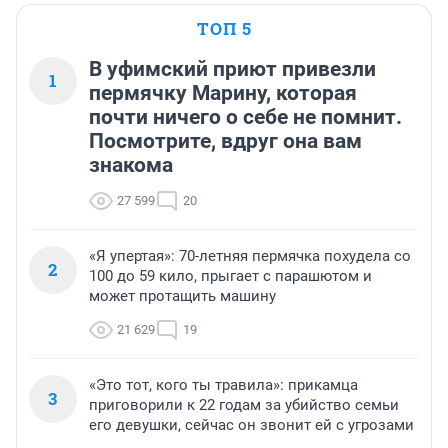
ТОП 5
В уфимский приют привезли
1
пермячку Марину, которая
почти ничего о себе не помнит.
Посмотрите, вдруг она вам
знакома
27 599
20
«Я упертая»: 70-летняя пермячка похудела со
2
100 до 59 кило, прыгает с парашютом и
может протащить машину
21 629
19
«Это тот, кого ты травила»: прикамца
3
приговорили к 22 годам за убийство семьи
его девушки, сейчас он звонит ей с угрозами