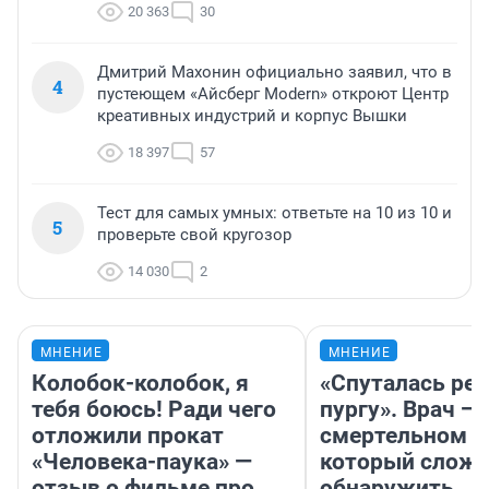
20 363
30
Дмитрий Махонин официально заявил, что в
4
пустеющем «Айсберг Modern» откроют Центр
креативных индустрий и корпус Вышки
18 397
57
Тест для самых умных: ответьте на 10 из 10 и
5
проверьте свой кругозор
14 030
2
МНЕНИЕ
МНЕНИЕ
Колобок-колобок, я
«Спуталась реч
тебя боюсь! Ради чего
пургу». Врач — 
отложили прокат
смертельном д
«Человека-паука» —
который слож
отзыв о фильме про
обнаружить