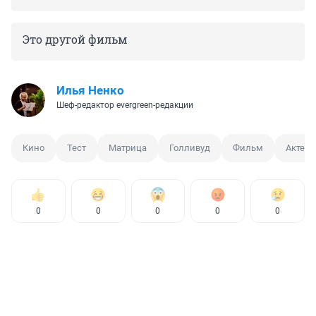
Это другой фильм
Илья Ненко
Шеф-редактор evergreen-редакции
Кино
Тест
Матрица
Голливуд
Фильм
Актер
0
0
0
0
0