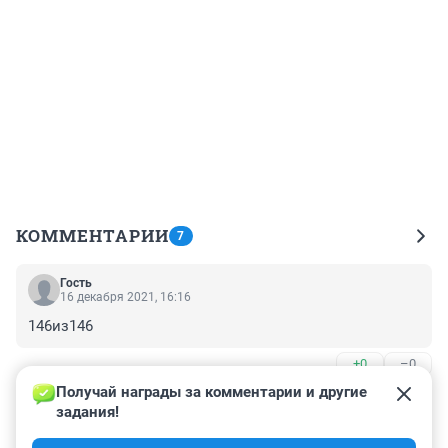
КОММЕНТАРИИ
7
Гость
16 декабря 2021, 16:16
146из146
+0
–0
Получай награды за комментарии и другие 
Гость
16 декабря 2021, 15:08
задания!
13 с пальца
