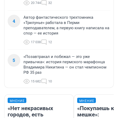
20 744
32
Автор фантастического трехтомника
4
«Трилунье» работала в Перми
преподавателем, а первую книгу написала на
спор — ее история
17 038
12
«Позавтракал и побежал — это уже
5
привычка»: история пермского марафонца
Владимира Никитина — он стал чемпионом
РФ 35 раз
15 682
10
МНЕНИЕ
МНЕНИЕ
«Нет некрасивых
«Покупаешь ко
городов, есть
мешке»: