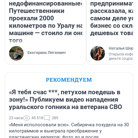
недофинансированные».
предпринимат
Путешественники
рассказала, как
проехали 2000
самом деле ус
километров по Уралу на
бизнес со скл
машине — стоило ли оно
дешевых това
того
Наталья Шорох
Екатерина Литкевич
Открыла кофейн
деньги соцразв
РЕКОМЕНДУЕМ
«Я тебя счас ***, петухом поедешь в
зону!» Публикуем видео нападения
уральского гопника на ветерана СВО
23 часа
45 518
285
«Меня исполосовали всю». Сибирячка похудела на 30
килограммов и выиграла преображение у
пластических хирургов: фото до и после