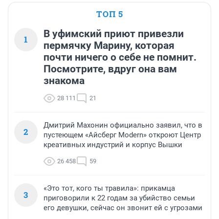
ТОП 5
В уфимский приют привезли
1
пермячку Марину, которая
почти ничего о себе не помнит.
Посмотрите, вдруг она вам
знакома
28 111
21
Дмитрий Махонин официально заявил, что в
2
пустеющем «Айсберг Modern» откроют Центр
креативных индустрий и корпус Вышки
26 458
59
«Это тот, кого ты травила»: прикамца
3
приговорили к 22 годам за убийство семьи
его девушки, сейчас он звонит ей с угрозами