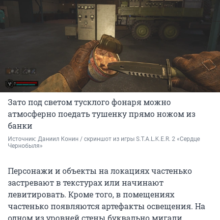
Зато под светом тусклого фонаря можно
атмосферно поедать тушенку прямо ножом из
банки
Источник: 
Даниил Конин / скриншот из игры S.T.A.L.K.E.R. 2 «Сердце 
Чернобыля»
Персонажи и объекты на локациях частенько
застревают в текстурах или начинают
левитировать. Кроме того, в помещениях
частенько появляются артефакты освещения. На
одном из уровней стены буквально мигали