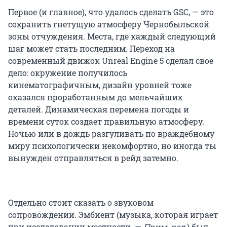
понравился аудитории (а вот мне «зашел»).
Первое (и главное), что удалось сделать GSC, — это
Трилогию завершал сиквел основной части под
сохранить гнетущую атмосферу Чернобыльской
названием «Зов Припяти» (16+), где нам
зоны отчуждения. Места, где каждый следующий
рассказывалось о последствиях решений,
шаг может стать последним. Переход на
принятых главным героем «Тени».
современный движок Unreal Engine 5 сделал свое
дело: окружение получилось
Удивительно, но игра не отличалась
кинематографичным, дизайн уровней тоже
технологичностью, графикой и прочими
оказался проработанным до мельчайших
плюшками, которых уже хватало в проектах
деталей. Динамическая перемена погоды и
2007–2008 годов. Но зато здесь была особая
времени суток создает правильную атмосферу.
атмосфера. Ты гулял по зоне и видел пейзажи,
Ночью или в дождь разгуливать по враждебному
которые были тебе знакомы, сидел с другими
миру психологически некомфортно, но иногда ты
сталкерами у костра и
слушал анекдоты
вынужден отправляться в рейд затемно.
(некоторые из них веселят до коликов в животе
даже спустя 17 лет), пил водку «Казаки» и
закусывал тушенкой «Завтрак туриста»,
Отдельно стоит сказать о звуковом
сражался с бандитами, которые выдавали
сопровождении. Эмбиент (музыка, которая играет
какие-то веселые фразы (типа «Кандёхаем
при исследовании местности. —
веселее», «А-а-а, маслину поймал» или «Выноси
Прим. ред.
) был