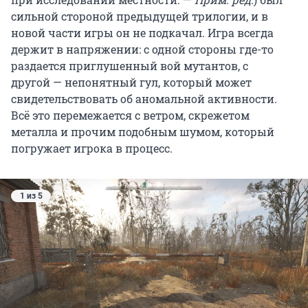
сильной стороной предыдущей трилогии, и в
бычье»). В общем, часами весело и
новой части игры он не подкачал. Игра всегда
непринужденно (когда не нужно было лезть в
держит в напряжении: с одной стороны где-то
подземелья) проводил время.
раздается приглушенный вой мутантов, с
другой — непонятный гул, который может
Уверен, игра в сеттинге (условиях. —
Прим. ред.
)
свидетельствовать об аномальной активности.
постапокалипсиса на постсоветском
Всё это перемежается с ветром, скрежетом
пространстве (вспоминается мем «Ха-ха, я здесь
металла и прочим подобным шумом, который
живу») не получилась бы такой атмосферной,
погружает игрока в процесс.
если бы она создавалась на Западе. Но ее
разрабатывала украинская компания GSC Game
World, в проекте
были задействованы
работники со всего СНГ
. Глава студии Сергей
1 из 5
Григорович когда-то рассказывал, что игра
плотно вплетена в общий — русско-
украинский — культурный код и стала
настоящим феноменом.
Еще в далеком 2009 году GSC объявили о