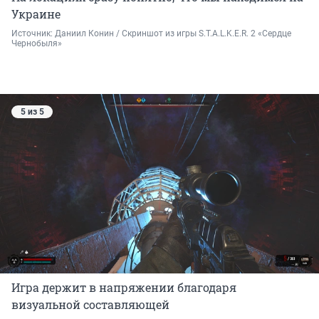
недоступен в нашей стране, но фактически
Украине
отлично работает и дает поиграть в S.T.A.LK.E.R.
Источник: 
Даниил Конин / Скриншот из игры S.T.A.L.K.E.R. 2 «Сердце 
2 без покупки самой игры.
Чернобыля»
5 из 5
Игра держит в напряжении благодаря
визуальной составляющей