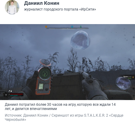
Даниил Конин
журналист городского портала «ИрСити»
Даниил потратил более 30 часов на игру, которую все ждали 14
лет, и делится впечатлениями
Источник: 
Даниил Конин / Скриншот из игры S.T.A.L.K.E.R. 2 «Сердце 
Чернобыля»