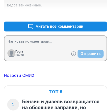
Такие авто опасны на дорогах общего пользования, 
Ведра заниженные.
любой студент зная физику и механику может вам 
объяснить суть таких горе экспериментов.

+0
–0
А вот пневмо - это интересно.
Читать все комментарии
Гость
Отправить
Войти
Новости СМИ2
ТОП 5
Бензин и дизель возвращается
1
на обсохшие заправки, но