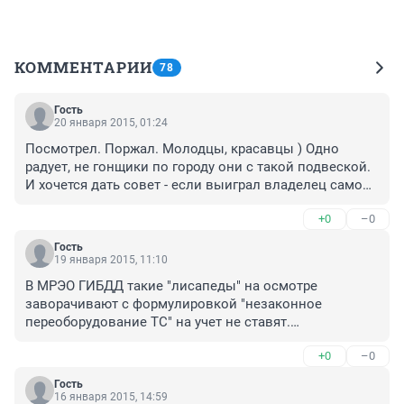
КОММЕНТАРИИ
78
Гость
20 января 2015, 01:24
Посмотрел. Поржал. Молодцы, красавцы ) Одно 
радует, не гонщики по городу они с такой подвеской. 
И хочется дать совет - если выиграл владелец самой 
низкой машинки, а меряют по крыше, так вы и крышу 
+0
–0
опускайте и приз ваш ) А еще лучше, сделать тюнинг 
дорожным катком, в блин )
Гость
19 января 2015, 11:10
В МРЭО ГИБДД такие "лисапеды" на осмотре 
заворачивают с формулировкой "незаконное 
переоборудование ТС" на учет не ставят.

В Европе и пиндосии данные авто тоже вне закона. 
+0
–0
Прямо на дороге при проверке документов могут 
погрузить на эвакуатор при подозрении инспектора 
Гость
на предмет внесения изменений в конструкцию ТС.

16 января 2015, 14:59