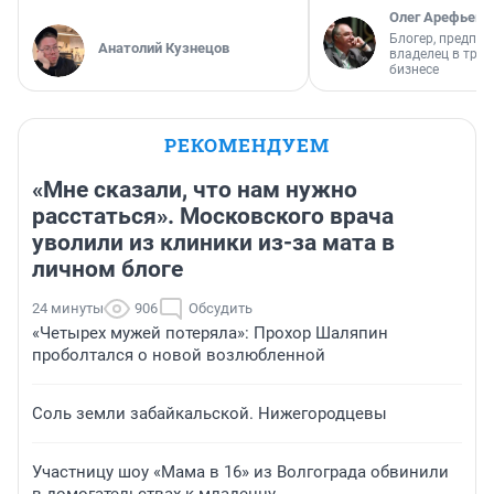
Олег Арефьев
Блогер, предпри
Анатолий Кузнецов
владелец в тра
бизнесе
РЕКОМЕНДУЕМ
«Мне сказали, что нам нужно
расстаться». Московского врача
уволили из клиники из-за мата в
личном блоге
24 минуты
906
Обсудить
«Четырех мужей потеряла»: Прохор Шаляпин
проболтался о новой возлюбленной
Соль земли забайкальской. Нижегородцевы
Участницу шоу «Мама в 16» из Волгограда обвинили