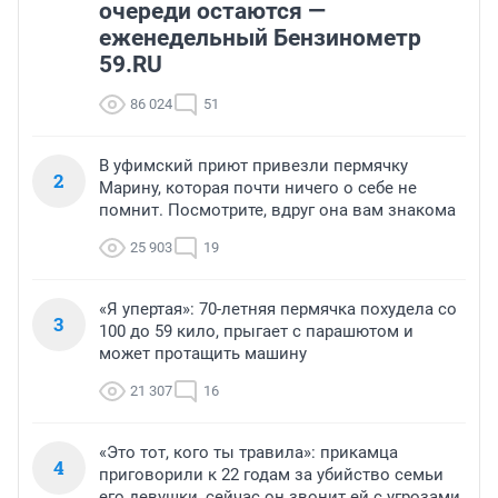
очереди остаются —
еженедельный Бензинометр
59.RU
86 024
51
В уфимский приют привезли пермячку
2
Марину, которая почти ничего о себе не
помнит. Посмотрите, вдруг она вам знакома
25 903
19
«Я упертая»: 70-летняя пермячка похудела со
3
100 до 59 кило, прыгает с парашютом и
может протащить машину
21 307
16
«Это тот, кого ты травила»: прикамца
4
приговорили к 22 годам за убийство семьи
его девушки, сейчас он звонит ей с угрозами