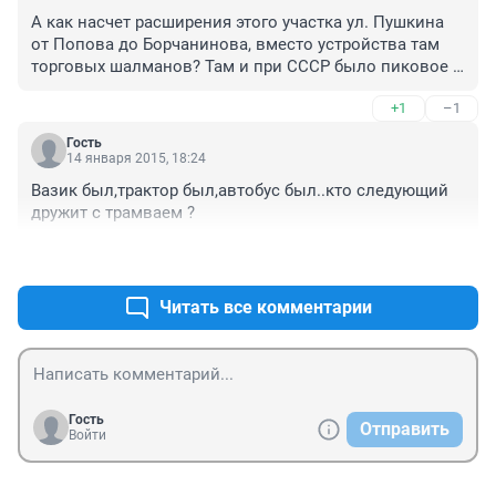
А как насчет расширения этого участка ул. Пушкина 
от Попова до Борчанинова, вместо устройства там 
торговых шалманов? Там и при СССР было пиковое 
место для транспорта, еще и дорогу не 
+1
–1
ремонтировали несколько ...летий. Какой городской 
гений давал разрешение на постройку там торговых 
Гость
центров и лавок? Трамваи очень нужны, кроме того 
14 января 2015, 18:24
это экологически чистый вид транспорта. Но даже 
Вазик был,трактор был,автобус был..кто следующий 
если перенести автобусные маршруты с этого участка 
дружит с трамваем ?
на другие улицы, что очень неудобно, участок будет 
всегда забит припаркованными как попало авто. 
+2
–0
Один выход сносить шалманы и расширять дорогу!!!
Читать все комментарии
Гость
Отправить
Войти