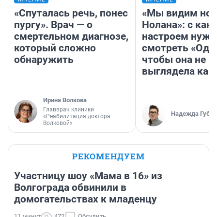
«Спуталась речь, понес
«Мы видим нов
пургу». Врач — о
Нолана»: с как
смертельном диагнозе,
настроем нужн
который сложно
смотреть «Оди
обнаружить
чтобы она не
выглядела как
Ирина Волкова
Главврач клиники
Надежда Губар
«Реабилитация доктора
Волковой»
РЕКОМЕНДУЕМ
Участницу шоу «Мама в 16» из
Волгограда обвинили в
домогательствах к младенцу
11 минут
472
Обсудить