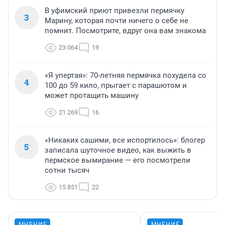
В уфимский приют привезли пермячку
3
Марину, которая почти ничего о себе не
помнит. Посмотрите, вдруг она вам знакома
23 064
19
«Я упертая»: 70-летняя пермячка похудела со
4
100 до 59 кило, прыгает с парашютом и
может протащить машину
21 269
16
«Никаких сашими, все испортилось»: блогер
5
записала шуточное видео, как выжить в
пермское вымирание — его посмотрели
сотни тысяч
15 851
22
МНЕНИЕ
МНЕНИЕ