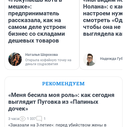
мешке»:
Нолана»: с как
предприниматель
настроем нужн
рассказала, как на
смотреть «Оди
самом деле устроен
чтобы она не
бизнес со складами
выглядела как
дешевых товаров
Наталья Шорохова
Надежда Губар
Открыла кофейную точку на
деньги соцразвития
РЕКОМЕНДУЕМ
«Меня бесила моя роль»: как сегодня
выглядит Пуговка из «Папиных
дочек»
3 часа
1 337
1
«Заказали на 3-летие»: перед убийством жены в