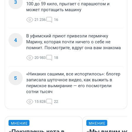
3
100 до 59 кило, прыгает с парашютом и
может протащить машину
21 236
16
В уфимский приют привезли пермячку
4
Марину, которая почти ничего о себе не
помнит. Посмотрите, вдруг она вам знакома
20 983
18
«Никаких сашими, все испортилось»: блогер
5
записала шуточное видео, как выжить в
пермское вымирание — его посмотрели
сотни тысяч
15 828
22
МНЕНИЕ
МНЕНИЕ
«Покупаешь кота в
«Мы видим нов