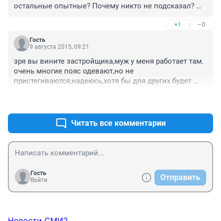
остальные опытные? Почему никто не подсказал? 
Отправили юнца на 17 этаж. Поражает равнодушие тех 
+1
–0
"зубров" работающих рядом, видят, а ничего не 
скажут. Откуда такое равнодушие? А раз такое 
Гость
происходит на работе, раз не соблюдаются правила 
9 августа 2015, 09:21
техники безопасности, значит вина ложится на 
зря вы вините застройщика,муж у меня работает там. 
работодателя. Нет рабочей дисциплины. Равнодушие 
очень многие пояс одевают,но не 
сослуживцев - вот что страшно.
пристегиваются,надеюсь,хотя бы для других будет 
уроком!очень жаль парня,молодой был и так нелепо 
+1
–0
умереть...
Читать все комментарии
Гость
Отправить
Войти
Новости СМИ2