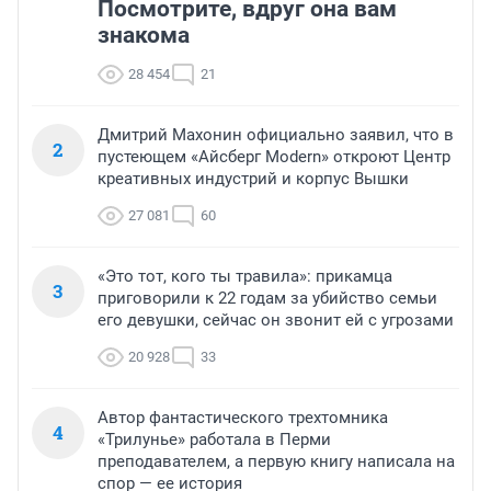
Посмотрите, вдруг она вам
знакома
28 454
21
Дмитрий Махонин официально заявил, что в
2
пустеющем «Айсберг Modern» откроют Центр
креативных индустрий и корпус Вышки
27 081
60
«Это тот, кого ты травила»: прикамца
3
приговорили к 22 годам за убийство семьи
его девушки, сейчас он звонит ей с угрозами
20 928
33
Автор фантастического трехтомника
4
«Трилунье» работала в Перми
преподавателем, а первую книгу написала на
спор — ее история