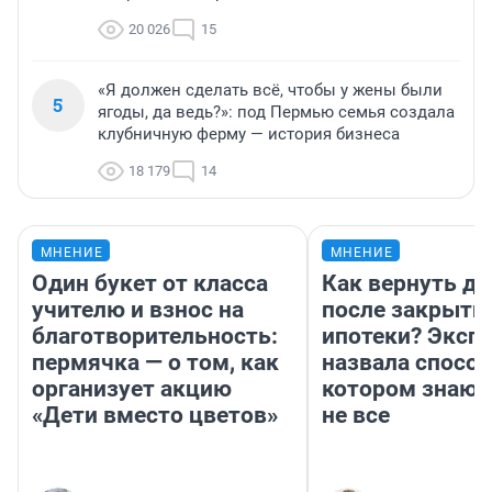
20 026
15
«Я должен сделать всё, чтобы у жены были
5
ягоды, да ведь?»: под Пермью семья создала
клубничную ферму — история бизнеса
18 179
14
МНЕНИЕ
МНЕНИЕ
Один букет от класса
Как вернуть де
учителю и взнос на
после закрыти
благотворительность:
ипотеки? Эксп
пермячка — о том, как
назвала способ
организует акцию
котором знают
«Дети вместо цветов»
не все