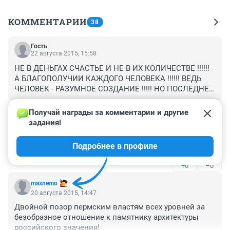
КОММЕНТАРИИ
38
Гость
22 августа 2015, 15:58
НЕ В ДЕНЬГАХ СЧАСТЬЕ И НЕ В ИХ КОЛИЧЕСТВЕ !!!!!!

А БЛАГОПОЛУЧИИ КАЖДОГО ЧЕЛОВЕКА !!!!!! ВЕДЬ 
ЧЕЛОВЕК - РАЗУМНОЕ СОЗДАНИЕ !!!!! НО ПОСЛЕДНЕЕ 
ВРЕМЯ В СУЩЕСТВО ПРЕВРАЩАЕТСЯ - ДЛЯ 
+0
–0
КОТОРОГО ЦЕННО ЛИШЬ МАТЕРИАЛЬНЫЕ БЛАГО , 
Получай награды за комментарии и другие 
НАЖИВА ЗА СЧЕТ ДРУГИХ !!!!!!!!!!!!!
задания!
Гость
20 августа 2015, 19:33
Подробнее в профиле
Кто новый хозяин за сколько продали ?
+0
–0
maxnemo
20 августа 2015, 14:47
Двойной позор пермским властям всех уровней за 
безобразное отношение к памятнику архитектуры 
российского значения!