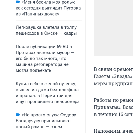
«Меня бесила моя роль»:
как сегодня выглядит Пуговка
из «Папиных дочек»
Легковушка влетела в толпу
пешеходов в Омске — кадры
После публикации 59.RU в
Протасах вывезли мусор —
его было так много, что
машина регоператора не
В связи с ремо
могла подъехать
Газеты «Звезда»
меры предприня
Купил себе с женой путевку,
вышел из дома без телефона
и пропал: в Перми три дня
Работы по ремо
ищут пропавшего пенсионера
Прикамье». Воз
в течение 16 се
«Не просто слух»: Федору
Бондарчуку приписывают
новый роман — с кем
Напомним, вчер