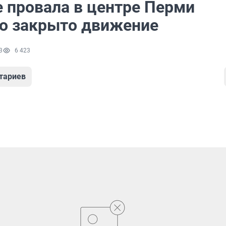
е провала в центре Перми
о закрыто движение
3
6 423
тариев