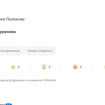
рея Пьянкова
урилова
ное движение
Провал асфальта
0
0
0
ыделите фрагмент и нажмите Ctrl+Enter