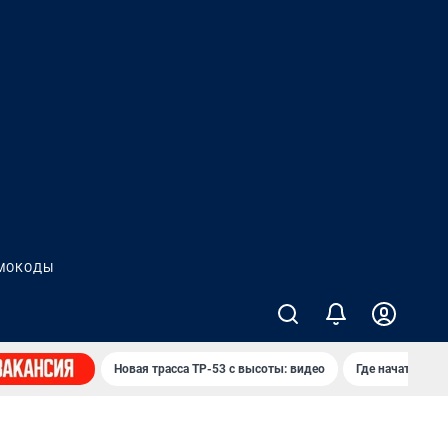
МОКОДЫ
Новая трасса ТР-53 с высоты: видео
Где начать нов