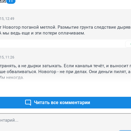
ИИ
11
15, 12:49
тот Новогор поганой метлой. Размытие грунта следствие дыряв
 мы ведь еще и эти потери оплачиваем.
15, 11:26
ранять, а не дырки затыкать. Если каналья течёт, и выносит гр
ше обваливаться. Новогор - не при делах. Они деньги пилят, а 
Им некогда.
Читать все комментарии