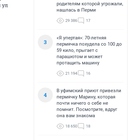
родителям которой угрожали,
 ул
нашлась в Перми
29 386
17
«Я упертая»: 70-летняя
3
пермячка похудела со 100 до
59 кило, прыгает с
парашютом и может
протащить машину
21 194
16
В уфимский приют привезли
4
пермячку Марину, которая
почти ничего о себе не
помнит. Посмотрите, вдруг
она вам знакома
18 650
18