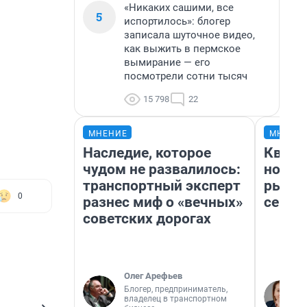
«Никаких сашими, все
5
испортилось»: блогер
записала шуточное видео,
как выжить в пермское
вымирание — его
посмотрели сотни тысяч
15 798
22
МНЕНИЕ
МНЕНИ
Наследие, которое
Кварт
чудом не развалилось:
но де
транспортный эксперт
рынок
0
разнес миф о «вечных»
сейча
советских дорогах
Олег Арефьев
Блогер, предприниматель,
владелец в транспортном