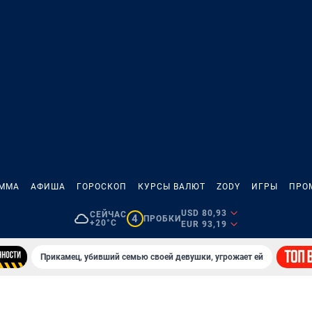
АММА
АФИША
ГОРОСКОП
КУРСЫ ВАЛЮТ
ZODY
ИГРЫ
ПРО
USD 80,93
СЕЙЧАС
4
ПРОБКИ
+20°C
EUR 93,19
Прикамец, убивший семью своей девушки, угрожает ей