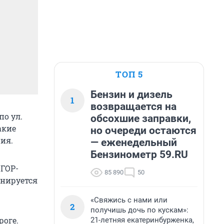
ТОП 5
Бензин и дизель
1
возвращается на
по ул.
обсохшие заправки,
акие
но очереди остаются
ия.
— еженедельный
Бензинометр 59.RU
ОГОР-
85 890
50
анируется
«Свяжись с нами или
2
получишь дочь по кускам»:
роге.
21-летняя екатеринбурженка,