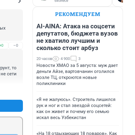
бизнесе
РЕКОМЕНДУЕМ
AI-AINA: Атака на соцсети
ых 
депутатов, бюджета вузов
не хватило лучшим и
+0
–0
сколько стоит арбуз
20 часов
4 900
3
Новости ХМАО за 5 августа: муж дает
унт, то 
деньги Айзе, вартовчанин оголился
не сети 
возле ТЦ, откроются новые
поликлиники
+0
–0
«Я не жалуюсь». Строитель лишился
рук и ног и стал звездой соцсетей:
как он живет и почему его семью
искал весь Узбекистан
«На 18 отдыхающих 18 поваров». Как