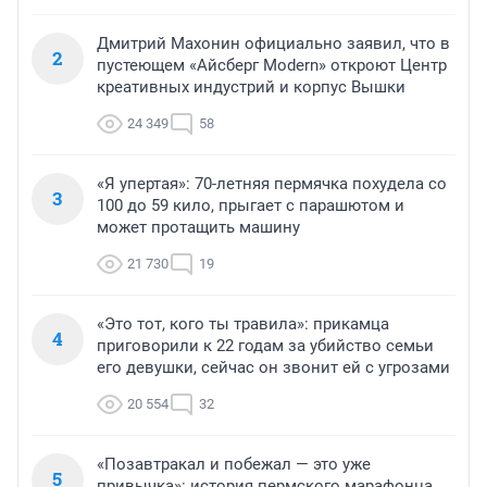
Дмитрий Махонин официально заявил, что в
2
пустеющем «Айсберг Modern» откроют Центр
креативных индустрий и корпус Вышки
24 349
58
«Я упертая»: 70-летняя пермячка похудела со
3
100 до 59 кило, прыгает с парашютом и
может протащить машину
21 730
19
«Это тот, кого ты травила»: прикамца
4
приговорили к 22 годам за убийство семьи
его девушки, сейчас он звонит ей с угрозами
20 554
32
«Позавтракал и побежал — это уже
5
привычка»: история пермского марафонца