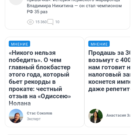
Владимира Никитина — он стал чемпионом
РФ 35 раз
15 360
10
МНЕНИЕ
МНЕНИЕ
«Никого нельзя
Продашь за 300
победить». О чем
возьмут с 4000
главный блокбастер
нам готовит н
этого года, который
налоговый зако
бьет рекорды в
коснется импор
прокате: честный
даже репетито
отзыв на «Одиссею»
Нолана
Стас Соколов
Анастасия Зав
Эксперт