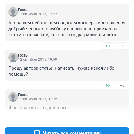
Гость
12 октября 2015, 12:27
А в нашем небольшом садовом кооперативе нашелся 
добрый человек, в субботу специально приехал за 
котом-потеряшкой, которого подкармливали лето 
всем коллективом. Котик чудесный, кто-то ведь 
+0
–0
привез его на дачу и потерял. И главное - никто его не 
искал, хотя информацию о нем выложили в Интернет 
Гость
и объявления расклеили. И вот теперь у котейки 
12 октября 2015, 10:59
будет новый хозяин, но далеко не всем так везет.
Прошу автора статьи написать, нужна какая-либо 
помощь?
+0
–0
Гость
12 октября 2015, 07:25
Я бы взял кота. годовалого.
+0
–0
Читать все комментарии