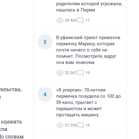
родителям которой угрожали,
нашлась в Перми
29 454
17
В уфимский приют привезли
3
пермячку Марину, которая
почти ничего о себе не
помнит. Посмотрите, вдруг
она вам знакома
22 267
19
тельства,
«Я упертая»: 70-летняя
4
пермячка похудела со 100 до
я
59 кило, прыгает с
парашютом и может
протащить машину
 оценить
21 259
16
или
По словам