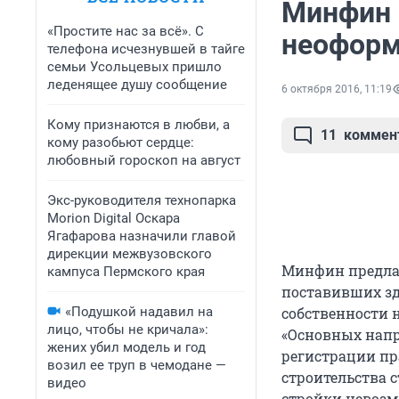
Минфин 
«Простите нас за всё». С
неоформ
телефона исчезнувшей в тайге
семьи Усольцевых пришло
леденящее душу сообщение
6 октября 2016, 11:19
Кому признаются в любви, а
11
коммен
кому разобьют сердце:
любовный гороскоп на август
Экс-руководителя технопарка
Morion Digital Оскара
Ягафарова назначили главой
дирекции межвузовского
Минфин предлаг
кампуса Пермского края
поставивших зд
«Подушкой надавил на
собственности 
лицо, чтобы не кричала»:
«Основных напр
жених убил модель и год
регистрации пр
возил ее труп в чемодане —
строительства 
видео
стройки невозм