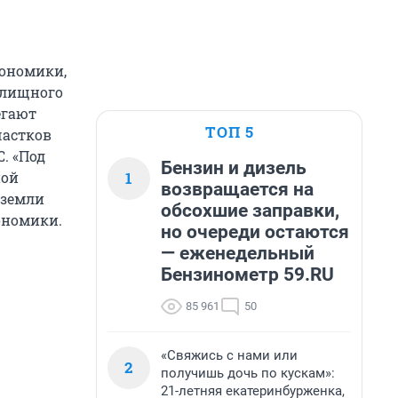
кономики,
илищного
егают
ТОП 5
частков
. «Под
Бензин и дизель
1
ной
возвращается на
 земли
обсохшие заправки,
ономики.
но очереди остаются
— еженедельный
Бензинометр 59.RU
85 961
50
«Свяжись с нами или
2
получишь дочь по кускам»:
21-летняя екатеринбурженка,