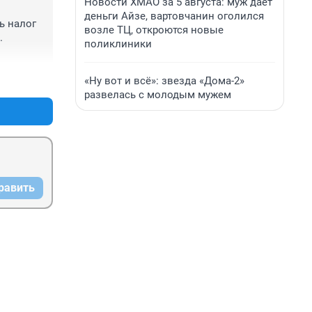
Новости ХМАО за 5 августа: муж дает
деньги Айзе, вартовчанин оголился
 налог 
возле ТЦ, откроются новые
 
поликлиники
+0
–0
«Ну вот и всё»: звезда «Дома-2»
развелась с молодым мужем
равить