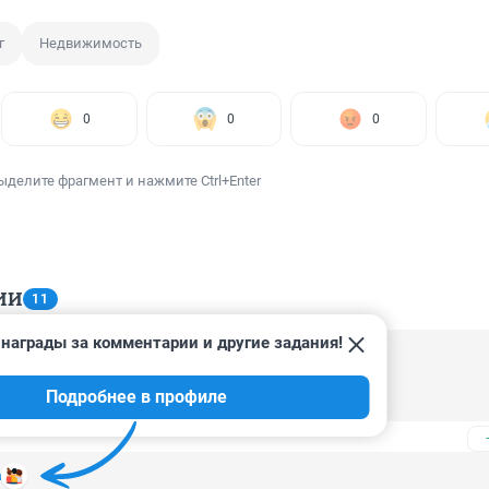
г
Недвижимость
0
0
0
ыделите фрагмент и нажмите Ctrl+Enter
ИИ
11
награды за комментарии и другие задания!
, 21:27
Подробнее в профиле
рь держитесь... Те, у кого НЕДВИЖИМОСТЬ...
а