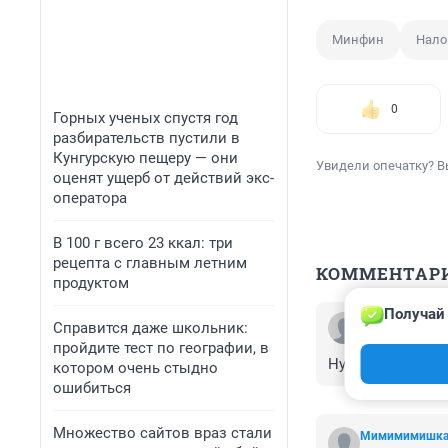
Минфин
Нало
0
Горных ученых спустя год
разбирательств пустили в
Кунгурскую пещеру — они
Увидели опечатку? В
оценят ущерб от действий экс-
оператора
В 100 г всего 23 ккал: три
рецепта с главным летним
КОММЕНТАР
продуктом
Получай 
Гость
Справится даже школьник:
7 октября 2016
пройдите тест по географии, в
Ну мужики, тепе
котором очень стыдно
ошибиться
Множество сайтов враз стали
Мимимимишк