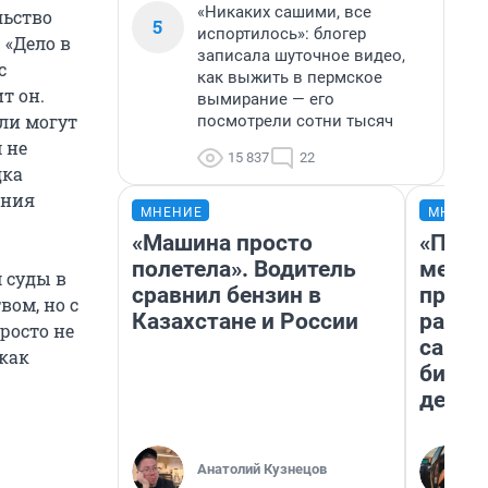
«Никаких сашими, все
льство
5
испортилось»: блогер
 «Дело в
записала шуточное видео,
с
как выжить в пермское
т он.
вымирание — его
ли могут
посмотрели сотни тысяч
 не
15 837
22
дка
ения
МНЕНИЕ
МНЕНИ
«Машина просто
«Поку
полетела». Водитель
мешке
 суды в
сравнил бензин в
предп
ом, но с
Казахстане и России
расска
росто не
самом
как
бизне
дешев
Анатолий Кузнецов