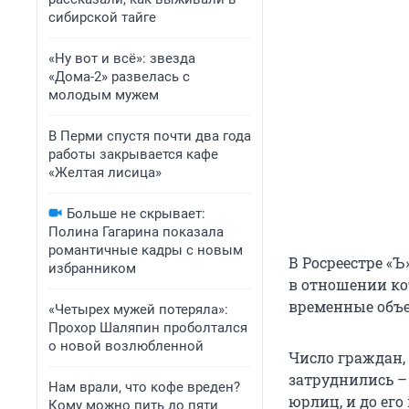
сибирской тайге
«Ну вот и всё»: звезда
«Дома-2» развелась с
молодым мужем
В Перми спустя почти два года
работы закрывается кафе
«Желтая лисица»
Больше не скрывает:
Полина Гагарина показала
романтичные кадры с новым
В Росреестре «Ъ
избранником
в отношении ко
временные объек
«Четырех мужей потеряла»:
Прохор Шаляпин проболтался
о новой возлюбленной
Число граждан,
затруднились –
Нам врали, что кофе вреден?
юрлиц, и до его
Кому можно пить до пяти