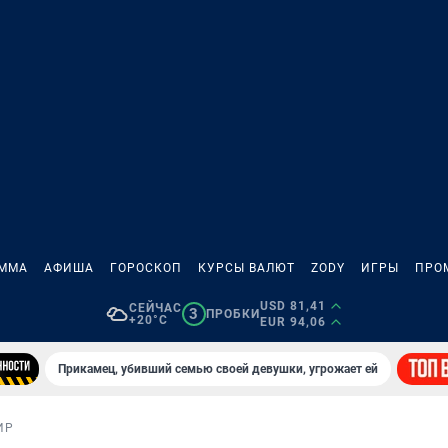
АММА
АФИША
ГОРОСКОП
КУРСЫ ВАЛЮТ
ZODY
ИГРЫ
ПРО
USD 81,41
СЕЙЧАС
3
ПРОБКИ
+20°C
EUR 94,06
Прикамец, убивший семью своей девушки, угрожает ей
ИР