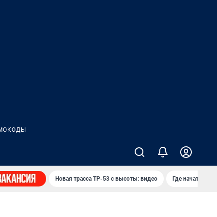
МОКОДЫ
Новая трасса ТР-53 с высоты: видео
Где начать нов