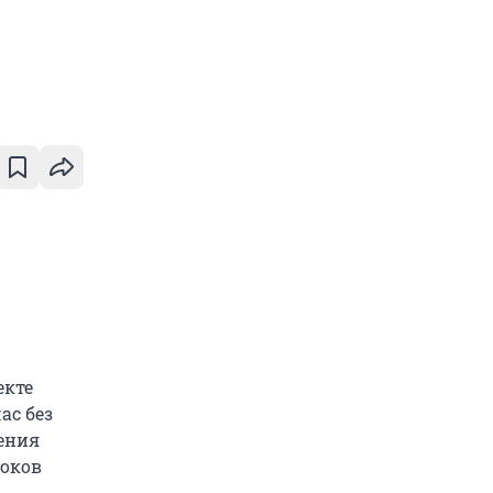
екте
ас без
шения
роков