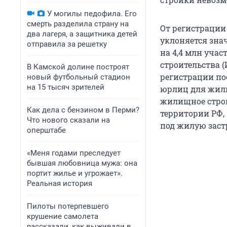
У могилы педофила. Его
смерть разделила страну на
От регистрации
два лагеря, а защитника детей
уклоняется зна
отправила за решетку
на 4,4 млн уча
строительства 
В Камской долине построят
регистрации пос
новый футбольный стадион
на 15 тысяч зрителей
юрлиц для жилищ
жилищное строи
Как дела с бензином в Перми?
территории РФ, 
Что нового сказали на
под жилую заст
оперштабе
«Меня годами преследует
бывшая любовница мужа: она
портит жилье и угрожает».
Реальная история
Пилоты потерпевшего
крушение самолета
рассказали, как выживали в