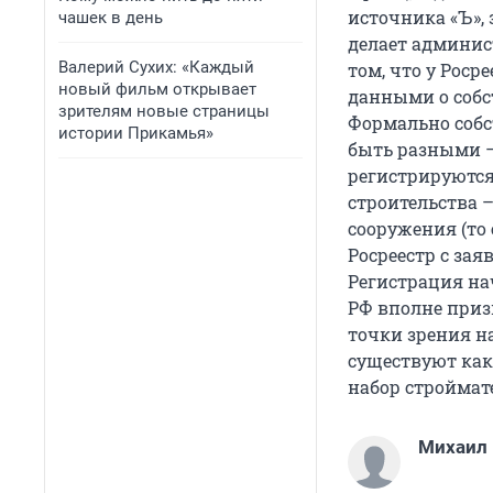
источника «Ъ», 
чашек в день
делает админис
Валерий Сухих: «Каждый
том, что у Роср
новый фильм открывает
данными о собст
зрителям новые страницы
Формально собс
истории Прикамья»
быть разными –
регистрируются
строительства 
сооружения (то 
Росреестр с за
Регистрация на
РФ вполне приз
точки зрения н
существуют как
набор строймат
Михаил