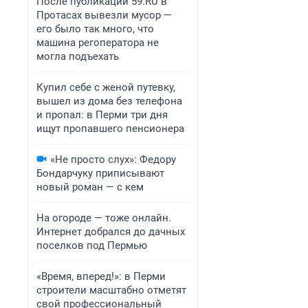
После публикации 59.RU в
Протасах вывезли мусор —
его было так много, что
машина регоператора не
могла подъехать
Купил себе с женой путевку,
вышел из дома без телефона
и пропал: в Перми три дня
ищут пропавшего пенсионера
«Не просто слух»: Федору
Бондарчуку приписывают
новый роман — с кем
На огороде — тоже онлайн.
Интернет добрался до дачных
поселков под Пермью
«Время, вперед!»: в Перми
строители масштабно отметят
свой профессиональный