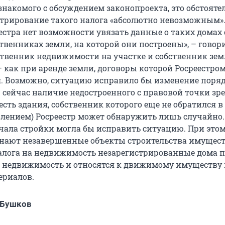
знакомого с обсуждением законопроекта, это обстояте
трирование такого налога «абсолютно невозможным».
еестра нет возможности увязать данные о таких домах 
венниках земли, на которой они построены», – говори
твенник недвижимости на участке и собственник зем
 как при аренде земли, договоры которой Росреестром
. Возможно, ситуацию исправило бы изменение поря
– сейчас наличие недостроенного с правовой точки зр
есть здания, собственник которого еще не обратился в
явлением) Росреестр может обнаружить лишь случайно.
чала стройки могла бы исправить ситуацию. При этом
нают незавершенные объекты строительства имуществ
алога на недвижимость незарегистрированные дома п
 недвижимость и относятся к движимому имуществу 
ериалов.
 Бушков