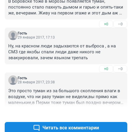
В Боровске тоже в морозы появляется туман, 
постоянно стало пахнуть дымом и гарью и опять-таки 
же, вечерами. Живу на первом этаже и этот дым аж в 
квартиру проникает, бывает, что даже, просыпаюсь от 
+0
–0
запаха гари. И это не в первый раз! Что за вредные 
выбросы у нас в Соликамске! Летом кислотные 
Гость
дожди и запах целлюлозы после дождя вместо 
29 января 2017, 17:13
озона, зимой дым и запах гари!
Ну, на красном люди задыхаются от выброса , а на 
СМЗ где якобы спали люди даже никого не 
эвакуировали, зачем языком трепать
+0
–0
Гость
28 января 2017, 23:38
Это просто туман из за большого скопления влаги в 
воздухе, что ни разу туман не видели,вы прямо как 
маленькие,в Перми тоже туман был поздно вечером 
однако однако никто не испугался:(
+1
–0
Читать все комментарии