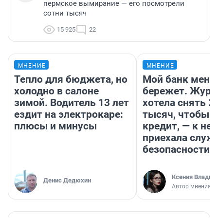
пермское вымирание — его посмотрели
сотни тысяч
15 925
22
МНЕНИЕ
МНЕНИЕ
Тепло для бюджета, но
Мой банк меня
холодно в салоне
бережет. Журн
зимой. Водитель 13 лет
хотела снять 2
ездит на электрокаре:
тысяч, чтобы п
плюсы и минусы
кредит, — к не
приехала служ
безопасности
Ксения Владим
Денис Дедюхин
Автор мнения