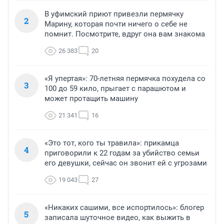
В уфимский приют привезли пермячку
2
Марину, которая почти ничего о себе не
помнит. Посмотрите, вдруг она вам знакома
26 383
20
«Я упертая»: 70-летняя пермячка похудела со
3
100 до 59 кило, прыгает с парашютом и
может протащить машину
21 341
16
«Это тот, кого ты травила»: прикамца
4
приговорили к 22 годам за убийство семьи
его девушки, сейчас он звонит ей с угрозами
19 043
27
«Никаких сашими, все испортилось»: блогер
5
записала шуточное видео, как выжить в