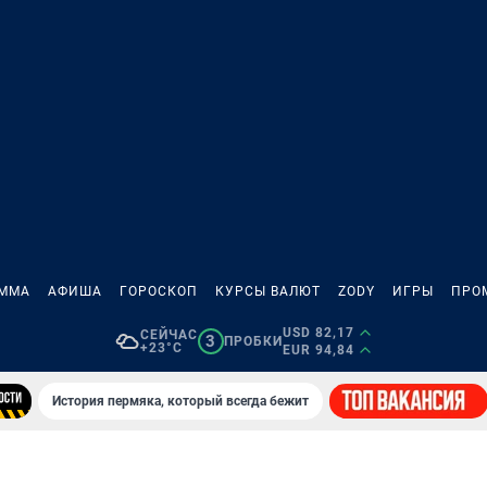
АММА
АФИША
ГОРОСКОП
КУРСЫ ВАЛЮТ
ZODY
ИГРЫ
ПРО
USD 82,17
СЕЙЧАС
3
ПРОБКИ
+23°C
EUR 94,84
История пермяка, который всегда бежит