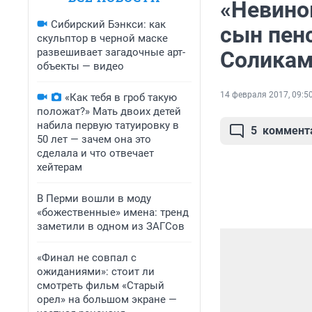
«Невино
Сибирский Бэнкси: как
сын пен
скульптор в черной маске
развешивает загадочные арт-
Соликам
объекты — видео
14 февраля 2017, 09:5
«Как тебя в гроб такую
положат?» Мать двоих детей
набила первую татуировку в
5
коммент
50 лет — зачем она это
сделала и что отвечает
хейтерам
В Перми вошли в моду
«божественные» имена: тренд
заметили в одном из ЗАГСов
«Финал не совпал с
ожиданиями»: стоит ли
смотреть фильм «Старый
орел» на большом экране —