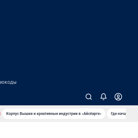
МОКОДЫ
Корпус Вышки и креативные индустрии в «Айсберге»
Где начать но