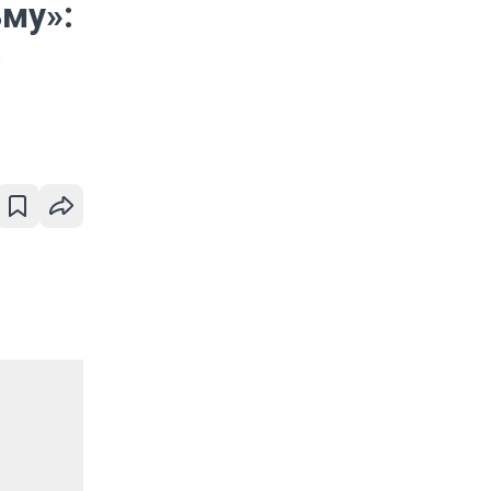
му»:
в