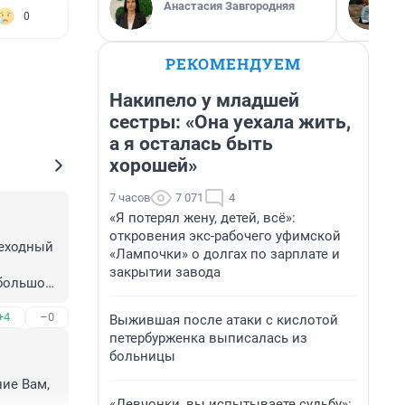
Анастасия Завгородняя
0
РЕКОМЕНДУЕМ
Накипело у младшей
сестры: «Она уехала жить,
а я осталась быть
хорошей»
7 часов
7 071
4
«Я потерял жену, детей, всё»:
откровения экс-рабочего уфимской
еходный 
«Лампочки» о долгах по зарплате и
закрытии завода
большой. 
+4
–0
Выжившая после атаки с кислотой
петербурженка выписалась из
больницы
е Вам, 
«Девчонки, вы испытываете судьбу»: