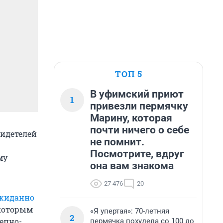
ТОП 5
В уфимский приют
1
привезли пермячку
Марину, которая
почти ничего о себе
видетелей
не помнит.
Посмотрите, вдруг
му
она вам знакома
27 476
20
жиданно
, которым
«Я упертая»: 70-летняя
2
репно-
пермячка похудела со 100 до