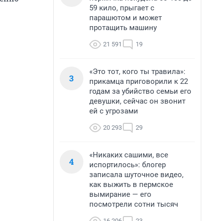
59 кило, прыгает с
парашютом и может
протащить машину
21 591
19
«Это тот, кого ты травила»:
3
прикамца приговорили к 22
годам за убийство семьи его
девушки, сейчас он звонит
ей с угрозами
20 293
29
«Никаких сашими, все
4
испортилось»: блогер
записала шуточное видео,
как выжить в пермское
вымирание — его
посмотрели сотни тысяч
16 206
23