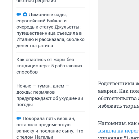
честная рецензия
Лимонные сады,
европейский Байкал и
очередь к статуе Джульетты:
путешественница съездила в
Италию и рассказала, сколько
денег потратила
Как спастись от жары без
кондиционера: 5 работающих
способов
Родственники ж
Ночью — туман, днем —
аварии. Как поя
дождь: пермяков
обстоятельства 
предупреждают об ухудшении
погоды
избежать тюрь
Покорила пять вершин,
Напомним, как 
оставила предсмертную
вышла на нере
записку и послание сыну. Что
с телом Натальи
управлял 51-лет