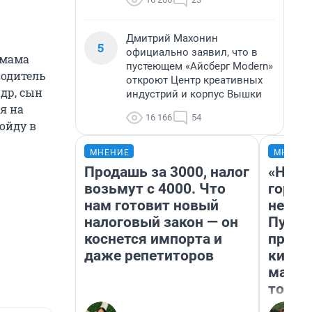
Дмитрий Махонин
5
официально заявил, что в
 мама
пустеющем «Айсберг Modern»
водитель
откроют Центр креативных
ндр, сын
индустрий и корпус Вышки
я на
16 166
54
ойду в
МНЕНИЕ
МНЕНИ
Продашь за 3000, налог
«Нет 
возьмут с 4000. Что
городо
нам готовит новый
недоф
налоговый закон — он
Путеш
коснется импорта и
проех
даже репетиторов
килом
машин
того