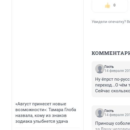
0
Увидели опечатку? В
КОММЕНТАР
Гость
14 февраля 201
Ну ёпрст по-рус
переход...О чём т
Сейчас скользко
Так что сама вин
Жалко водителя.
«Август принесет новые
Родным соболез
возможности»: Тамара Глоба
Гость
назвала, кому из знаков
14 февраля 201
зодиака улыбнется удача
Приношу соболез
за Вашу челове