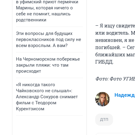
в уфимский приют пермячки
Марины, которая ничего о
себе не помнит, нашлись
родственники
– Я ищу свидете
или водитель. М
Эти вопросы для будущих
первоклассников под силу не
невиновен, я не
всем взрослым. А вам?
погибшей. – Сег
ближайших мага
На Черноморском побережье
ГИБДД.
закрыли пляжи: что там
происходит
Фото: Фото УГИ
«Я никогда такого
Чайковского не слышал»:
Надежд
Александр Сокуров снимает
фильм с Теодором
Курентзисом
ДТП