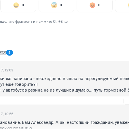
0
0
0
ыделите фрагмент и нажмите Ctrl+Enter
ИИ
5
7, 12:03
ски же написано - неожиданно вышла на нерегулируемый пеш
ут ещё говорить?!!

, у автобусов резина не из лучших я думаю....путь тормозной 
овата. Ничего не поделать. Жаль конечно, но увы...

 Столько нервов сейчас помотает.

нования.
7, 10:55
нование, Вам Александр. А Вы настоящий гражданин, уважени
ческую позицию.