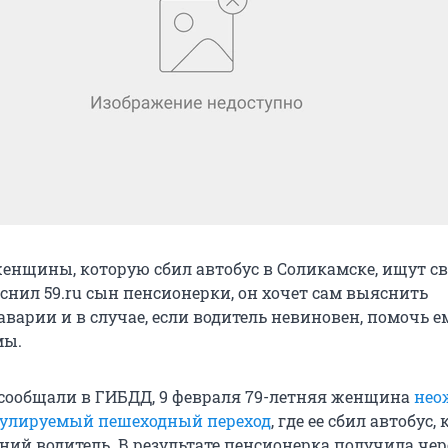
енщины, которую сбил автобус в Соликамске, ищут с
снил 59.ru сын пенсионерки, он хочет сам выяснить
аварии и в случае, если водитель невиновен, помочь е
мы.
сообщали в ГИБДД, 9 февраля 79-летняя женщина
нео
гулируемый пешеходный переход
, где ее сбил автобус
ний водитель. В результате пенсионерка получила че