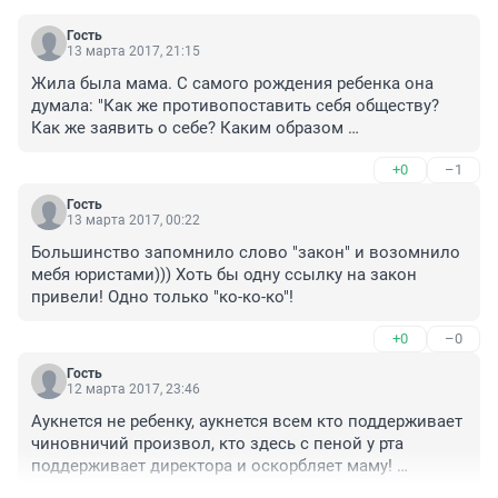
Гость
13 марта 2017, 21:15
Жила была мама. С самого рождения ребенка она 
думала: "Как же противопоставить себя обществу? 
Как же заявить о себе? Каким образом 
повыеживаться на публику? А еще ребнка потюкать?" 
+0
–1
Для начала отказалась от прививок. Не сработало. 
Тут вам не конец 90-х - общество уже приучено к 
Гость
таким фортелям. Ладно. На всякий случай отказалась 
13 марта 2017, 00:22
от Манту. Ну тоже эффекта ноль. И вот так 9 лет (или 
Большинство запомнило слово "закон" и возомнило 
сколько там ребенку?) жила она, никем не 
мебя юристами))) Хоть бы одну ссылку на закон 
замечаемая, никому не интересная. Ходил ребенок 
привели! Одно только "ко-ко-ко"!
сначала в сад, потом в школу. И, что примечательно, 
ни сам тубереулезом не болел, ни других не заражал. 
+0
–0
Общество не истерило, и по факту даже знать не 
знало, кто там среди них обследован, а кто нет. Ну 
Гость
12 марта 2017, 23:46
непруха прям сплошная! Ну вот как в такой ситуации 
можно выделиться? И не известно, сколько бы это 
Аукнется не ребенку, аукнется всем кто поддерживает 
все продолжалось (сдается мне, что как минимум еще 
чиновничий произвол, кто здесь с пеной у рта 
столько же!!!), но тут "на счастье" вышел новый 
поддерживает директора и оскорбляет маму! 
санпин!!! Обрадовалась несчастная мама, и ну - 
Вселенная она такая - фанатизм не приемлет. 