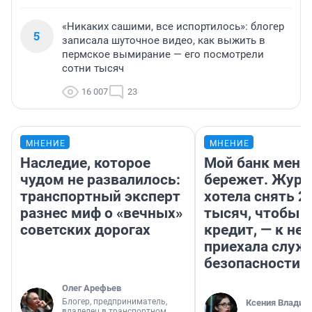
«Никаких сашими, все испортилось»: блогер
5
записала шуточное видео, как выжить в
пермское вымирание — его посмотрели
сотни тысяч
16 007
23
МНЕНИЕ
МНЕНИЕ
Наследие, которое
Мой банк меня
чудом не развалилось:
бережет. Журн
транспортный эксперт
хотела снять 2
разнес миф о «вечных»
тысяч, чтобы п
советских дорогах
кредит, — к не
приехала служ
безопасности
Олег Арефьев
Блогер, предприниматель,
Ксения Владим
владелец в транспортном