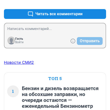
самоутверждаться!!! И как давай доказывать всем 
+1
–0
Берегитесь, может любого коснуться(((
свою правду! "Хеппи енд!"
Читать все комментарии
Гость
Отправить
Войти
Новости СМИ2
ТОП 5
Бензин и дизель возвращается
1
на обсохшие заправки, но
очереди остаются —
еженедельный Бензинометр