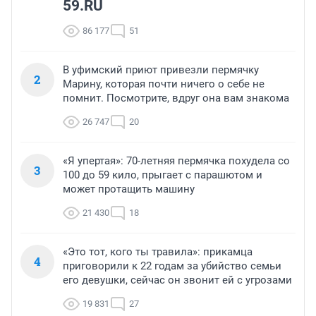
59.RU
86 177
51
В уфимский приют привезли пермячку
2
Марину, которая почти ничего о себе не
помнит. Посмотрите, вдруг она вам знакома
26 747
20
«Я упертая»: 70-летняя пермячка похудела со
3
100 до 59 кило, прыгает с парашютом и
может протащить машину
21 430
18
«Это тот, кого ты травила»: прикамца
4
приговорили к 22 годам за убийство семьи
его девушки, сейчас он звонит ей с угрозами
19 831
27