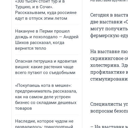
На выставке вручили
«300 тысяч стоит тур и в
Турцию, и в Сочи».
Рассказываем, куда россияне
Сегодня в выст
едут в отпуск этим летом
две выставки «С
могут получить
Накануне в Перми прошел
фермерскую еду
дождь и похолодало — Андрей
Шихов рассказал, когда
вернется тепло
На выставке лю
скрининговое о
Опасная петрушка и ядовитая
холестерина. Зд
вишня: какие растения чаще
профилактике и
всего путают со съедобными
стимулировани
«Покупаешь кота в мешке»:
предприниматель рассказала,
как на самом деле устроен
бизнес со складами дешевых
Специалисты уп
товаров
вопросам безоп
Наследие, которое чудом не
– На выставке м
развалилось: транспортный