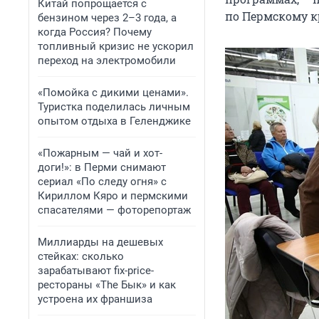
Китай попрощается с
по Пермскому к
бензином через 2–3 года, а
когда Россия? Почему
топливный кризис не ускорил
переход на электромобили
«Помойка с дикими ценами».
Туристка поделилась личным
опытом отдыха в Геленджике
«Пожарным — чай и хот-
доги!»: в Перми снимают
сериал «По следу огня» с
Кириллом Кяро и пермскими
спасателями — фоторепортаж
Миллиарды на дешевых
стейках: сколько
зарабатывают fix-price-
рестораны «The Бык» и как
устроена их франшиза