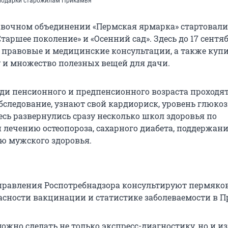
 подарки старожилам Прикамья
авочном объединении «Пермская ярмарка» стартовали
таршее поколение» и «Осенний сад». Здесь до 17 сентя
 правовые и медицинские консультации, а также куп
 и множество полезных вещей для дачи.
ди пенсионного и предпенсионного возраста проходя
бследование, узнают свой кардиориск, уровень глюко
есь развернулись сразу несколько школ здоровья по
 лечению остеопороза, сахарного диабета, поддержан
ю мужского здоровья.
равления Роспотребнадзора консультируют пермяков
асности вакцинации и статистике заболеваемости в П
ожно сделать не только экспресс-диагностику, но и и