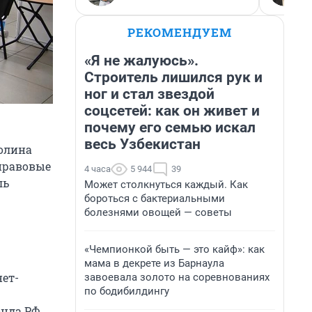
РЕКОМЕНДУЕМ
«Я не жалуюсь».
Строитель лишился рук и
ног и стал звездой
соцсетей: как он живет и
почему его семью искал
весь Узбекистан
олина
 правовые
4 часа
5 944
39
ль
Может столкнуться каждый. Как
бороться с бактериальными
болезнями овощей — советы
«Чемпионкой быть — это кайф»: как
мама в декрете из Барнаула
ет-
завоевала золото на соревнованиях
по бодибилдингу
онда РФ