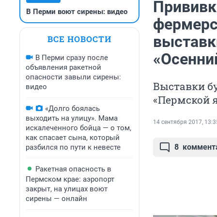
Прививк
В Перми воют сирены: видео
фермерс
выставк
ВСЕ НОВОСТИ
«Осенни
В Перми сразу после
объявления ракетной
опасности завыли сирены:
Выставки бу
видео
«Пермской 
«Долго боялась
выходить на улицу». Мама
14 сентября 2017, 13:3
искалеченного бойца — о том,
как спасает сына, который
8
коммент
разбился по пути к невесте
Ракетная опасность в
Пермском крае: аэропорт
закрыт, на улицах воют
сирены — онлайн