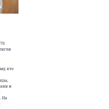
 70
стигли
му, кто
нцы,
бани и
е
. На
к