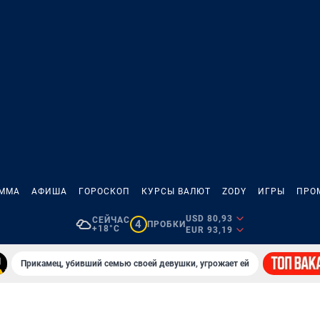
АММА
АФИША
ГОРОСКОП
КУРСЫ ВАЛЮТ
ZODY
ИГРЫ
ПРО
USD 80,93
СЕЙЧАС
4
ПРОБКИ
+18°C
EUR 93,19
Прикамец, убивший семью своей девушки, угрожает ей