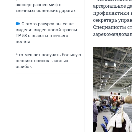
эксперт разнес миф о
артериальное д
«вечных» советских дорогах
профилактики в
секретарь упра
С этого ракурса вы ее не
Специалисты ст
видели: видео новой трассы
зарекомендовала
ТР-53 с высоты птичьего
полёта
Что мешает получать большую
пенсию: список главных
ошибок