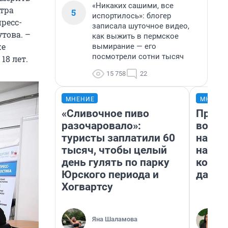
«Никаких сашими, все
тра
5
испортилось»: блогер
ресс-
записала шуточное видео,
това. –
как выжить в пермское
же
вымирание — его
посмотрели сотни тысяч
18 лет.
15 758
22
МНЕНИЕ
МНЕНИ
«Сливочное пиво
Прода
разочаровало»:
возьм
туристы заплатили 60
нам г
тысяч, чтобы целый
налог
день гулять по парку
косне
Юрского периода и
даже 
Хогвартсу
Яна Шаламова