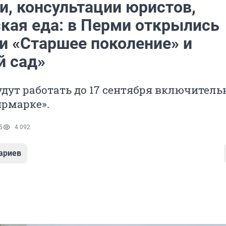
и, консультации юристов,
кая еда: в Перми открылись
и «Старшее поколение» и
й сад»
дут работать до 17 сентября включитель
ярмарке».
5
4 092
ариев