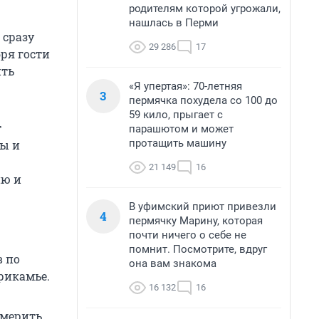
родителям которой угрожали,
нашлась в Перми
 сразу
29 286
17
бря гости
ить
«Я упертая»: 70-летняя
3
пермячка похудела со 100 до
59 кило, прыгает с
т
парашютом и может
протащить машину
зы и
21 149
16
ию и
В уфимский приют привезли
4
пермячку Марину, которая
почти ничего о себе не
помнит. Посмотрите, вдруг
 по
она вам знакома
рикамье.
16 132
16
змерить