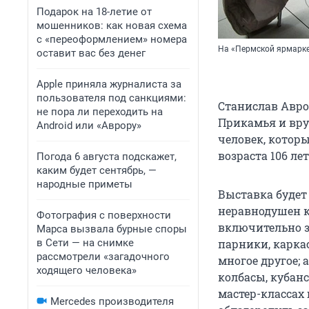
Подарок на 18-летие от
мошенников: как новая схема
с «переоформлением» номера
На «Пермской ярмарке
оставит вас без денег
Apple приняла журналиста за
пользователя под санкциями:
Станислав Авро
не пора ли переходить на
Прикамья и вру
Android или «Аврору»
человек, котор
возраста 106 лет
Погода 6 августа подскажет,
каким будет сентябрь, —
народные приметы
Выставка будет
неравнодушен к
Фотография с поверхности
включительно з
Марса вызвала бурные споры
в Сети — на снимке
парники, карка
рассмотрели «загадочного
многое другое;
ходящего человека»
колбасы, кубанс
мастер-классах 
Mercedes производителя