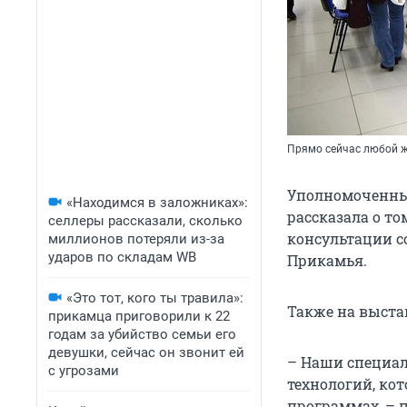
Прямо сейчас любой ж
Уполномоченный
«Находимся в заложниках»:
рассказала о то
селлеры рассказали, сколько
консультации с
миллионов потеряли из-за
ударов по складам WB
Прикамья.
«Это тот, кого ты травила»:
Также на выстав
прикамца приговорили к 22
годам за убийство семьи его
девушки, сейчас он звонит ей
– Наши специал
с угрозами
технологий, ко
программах, – 