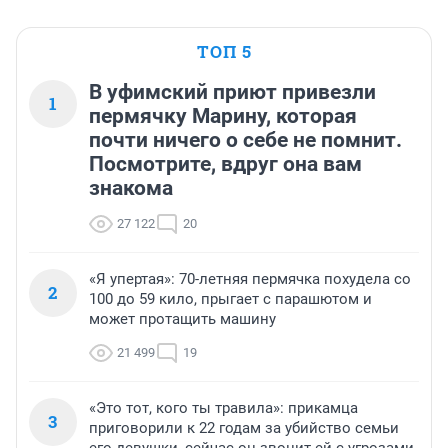
ТОП 5
В уфимский приют привезли
1
пермячку Марину, которая
почти ничего о себе не помнит.
Посмотрите, вдруг она вам
знакома
27 122
20
«Я упертая»: 70-летняя пермячка похудела со
2
100 до 59 кило, прыгает с парашютом и
может протащить машину
21 499
19
«Это тот, кого ты травила»: прикамца
3
приговорили к 22 годам за убийство семьи