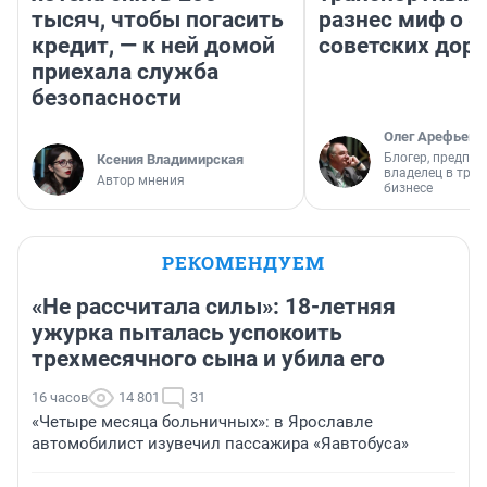
тысяч, чтобы погасить
разнес миф о 
кредит, — к ней домой
советских доро
приехала служба
безопасности
Олег Арефьев
Блогер, предпри
Ксения Владимирская
владелец в тра
Автор мнения
бизнесе
РЕКОМЕНДУЕМ
«Не рассчитала силы»: 18-летняя
ужурка пыталась успокоить
трехмесячного сына и убила его
16 часов
14 801
31
«Четыре месяца больничных»: в Ярославле
автомобилист изувечил пассажира «Яавтобуса»