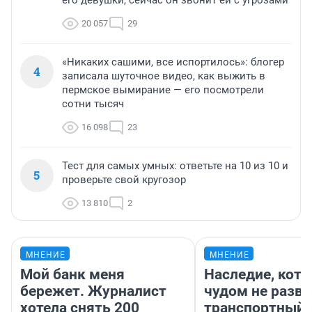
его девушки, сейчас он звонит ей с угрозами
20 057
29
«Никаких сашими, все испортилось»: блогер
4
записала шуточное видео, как выжить в
пермское вымирание — его посмотрели
сотни тысяч
16 098
23
Тест для самых умных: ответьте на 10 из 10 и
5
проверьте свой кругозор
13 810
2
МНЕНИЕ
МНЕНИЕ
Мой банк меня
Наследие, кото
бережет. Журналист
чудом не разва
хотела снять 200
транспортный 