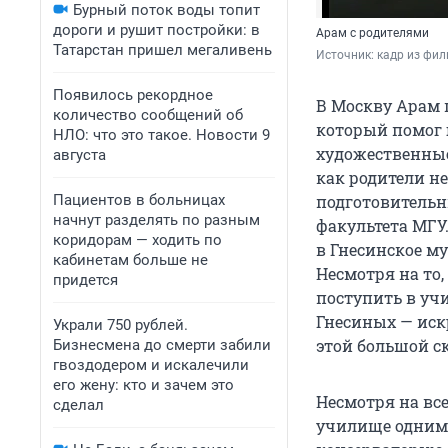
Бурный поток воды топит
дороги и рушит постройки: в
Арам с родителями
Татарстан пришел мегаливень
Источник: 
кадр из фил
Появилось рекордное
В Москву Арам 
количество сообщений об
который помог 
НЛО: что это такое. Новости 9
художественные
августа
как родители н
Пациентов в больницах
подготовительн
начнут разделять по разным
факультета МГУ
коридорам — ходить по
в Гнесинское м
кабинетам больше не
Несмотря на то
придется
поступить в уч
Гнесиных — иск
Украли 750 рублей.
этой большой ск
Бизнесмена до смерти забили
гвоздодером и искалечили
его жену: кто и зачем это
Несмотря на вс
сделал
училище одним 