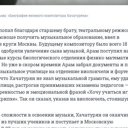
ьма  «Биография великого композитора Хачатуряна»
попал благодаря старшему брату, театральному режисс
юноше получить музыкальное образование, ввел в
 круги Москвы. Будущему композитору было всего 18 
е одобряли увлечение сына музыкой, Арам поступил н
ые курсы биологического отделения физико-математ
. Но уже в скором времени Арам забрал документы и 
узыкальное училище на отделение виолончели и форте
, что Хачатурян не знал музыкальной грамоты, ему уд
илище, растрогав принимавших экзамены педагогов —
ренностью и эмоциональной фразой «Хочу учиться иг
рипке». Так он сказал, указав на виолончель, стоявшую
е сложности в освоении музыки, Хачатурян он оканчи
из лучших учеников и поступает в Московскую