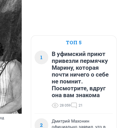
ТОП 5
В уфимский приют
1
привезли пермячку
Марину, которая
почти ничего о себе
не помнит.
Посмотрите, вдруг
она вам знакома
28 059
21
год
Дмитрий Махонин
2
официально заявил, что в