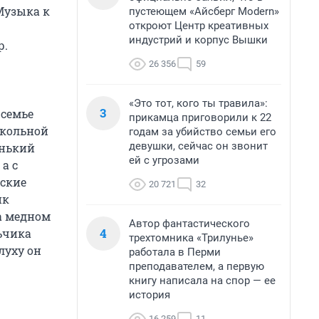
 Музыка к
пустеющем «Айсберг Modern»
откроют Центр креативных
индустрий и корпус Вышки
р.
26 356
59
«Это тот, кого ты травила»:
3
 семье
прикамца приговорили к 22
школьной
годам за убийство семьи его
девушки, сейчас он звонит
енький
ей с угрозами
а с
нские
20 721
32
ик
а медном
Автор фантастического
4
ьчика
трехтомника «Трилунье»
луху он
работала в Перми
преподавателем, а первую
книгу написала на спор — ее
история
16 259
11