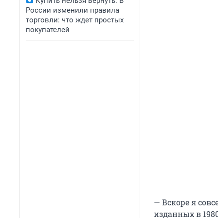
Купить нельзя вернуть. В
России изменили правила
торговли: что ждет простых
покупателей
— Вскоре я совс
изданных в 198