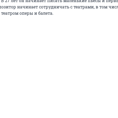
 В 27 лет он начинает писать маленькие пьесы и перв
озитор начинает сотрудничать с театрами, в том числ
театром оперы и балета.