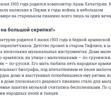
6 июня 1903 года родился композитор Арам Хачатурян.
 была написана в Перми в годы войны в небольшом
мере на стареньком пианино всего лишь за один вече
 на большой скрипке!»
атурян родился 6 июня 1903 года в бедной армянской
переплетчиков. Детство провел в старом Тифлисе, в 
на нескольких музыкальных инструментах. Дома мал
о-армянски, на улице с мальчишками — по-грузински, 
и — по-русски. Его мать любила петь народные армя
описывают биографы, под впечатлением ее песен мальч
ердак дома и выстукивал полюбившиеся ему ритмы н
е в доме плохонького дешевого пианино стало для мал
 семье занятия музыкой считались бесполезными. По с
ии народных песен и танцев.