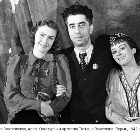
я Златковская, Арам Хачатурян и артистка Татьяна Вечеслова. Пермь, 1942 