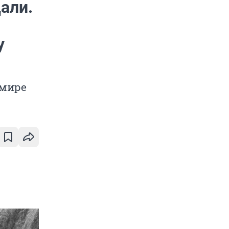
али.
у
 мире