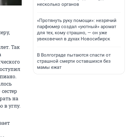
несколько органов
«Протянуть руку помощи»: незрячий
парфюмер создал «уютный» аромат
еру,
для тех, кому страшно, — он уже
увековечил в духах Новосибирск
лет. Так
а
В Волгограде пытаются спасти от
страшной смерти оставшихся без
ического
мамы ежат
поступил
пиано.
алось
 сестер
рать на
 в углу.
вает