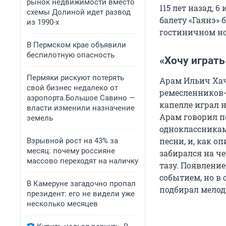
рынок недвижимости вместо
115 лет назад, 
схемы Долиной идет развод
балету «Гаянэ»
из 1990-х
гостиничном но
В Пермском крае объявили
беспилотную опасность
«Хочу играть
Пермяки рискуют потерять
Арам Ильич Хач
свой бизнес недалеко от
ремесленников-
аэропорта Большое Савино —
капелле играл 
власти изменили назначение
Арам говорил п
земель
одноклассникам
песни, и, как 
Взрывной рост на 43% за
месяц: почему россияне
забирался на ч
массово переходят на наличку
тазу. Появлени
событием, но в
В Камеруне загадочно пропал
подбирал мелод
президент: его не видели уже
несколько месяцев