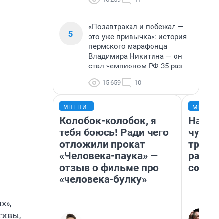
«Позавтракал и побежал —
5
это уже привычка»: история
пермского марафонца
Владимира Никитина — он
стал чемпионом РФ 35 раз
15 659
10
МНЕНИЕ
МНЕНИ
Колобок-колобок, я
Насле
тебя боюсь! Ради чего
чудом
отложили прокат
транс
«Человека-паука» —
разне
отзыв о фильме про
совет
«человека-булку»
х»,
тивы,