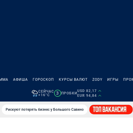
АММА
АФИША
ГОРОСКОП
КУРСЫ ВАЛЮТ
ZODY
ИГРЫ
ПРО
USD 82,17
СЕЙЧАС
3
ПРОБКИ
+16°C
EUR 94,84
Рискуют потерять бизнес у Большого Савино