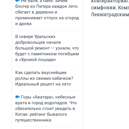
консерваторию.
Не Бали, а баня: зачем
блогер из Питера каждое лето
симфонии. Комп
сбегает в деревню и
Ленинградским 
променивает отпуск на огород
и дрова
В сквере Уральских
добровольцев начали
большой ремонт — узнали, что
будет с памятником погибшим
в «Хромой лошади»
Как сделать вкуснейшие
роллы из свежих кабачков?
Идеальный рецепт на лето
Горы «Аватара», небесные
врата и город водопадов. Что
обязательно стоит увидеть в
Китае: рейтинг бывалого
путешественника