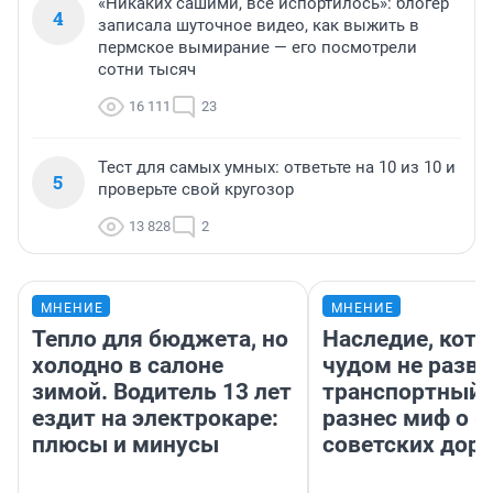
«Никаких сашими, все испортилось»: блогер
4
записала шуточное видео, как выжить в
пермское вымирание — его посмотрели
сотни тысяч
16 111
23
Тест для самых умных: ответьте на 10 из 10 и
5
проверьте свой кругозор
13 828
2
МНЕНИЕ
МНЕНИЕ
Тепло для бюджета, но
Наследие, кото
холодно в салоне
чудом не разва
зимой. Водитель 13 лет
транспортный 
ездит на электрокаре:
разнес миф о 
плюсы и минусы
советских доро