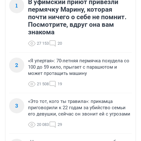
В уфимский приют привезли
1
пермячку Марину, которая
почти ничего о себе не помнит.
Посмотрите, вдруг она вам
знакома
27 153
20
«Я упертая»: 70-летняя пермячка похудела со
2
100 до 59 кило, прыгает с парашютом и
может протащить машину
21 508
19
«Это тот, кого ты травила»: прикамца
3
приговорили к 22 годам за убийство семьи
его девушки, сейчас он звонит ей с угрозами
20 083
29