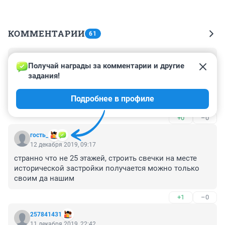
КОММЕНТАРИИ
61
Гость
13 декабря 2019, 09:39
Получай награды за комментарии и другие 
задания!
Ну что вы ругаетесь! 

Там должен быть или торговый центр, или гостиница, 
Подробнее в профиле
или элитный дом - вы тенденцию в развитии города 
разве не наблюдаете?!))
+0
–0
гость_
12 декабря 2019, 09:17
странно что не 25 этажей, строить свечки на месте 
исторической застройки получается можно только 
своим да нашим
+1
–0
257841431
11 декабря 2019, 22:42