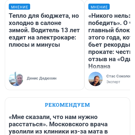
МНЕНИЕ
МНЕНИЕ
Тепло для бюджета, но
«Никого нельз
холодно в салоне
победить». О ч
зимой. Водитель 13 лет
главный блокб
ездит на электрокаре:
этого года, ко
плюсы и минусы
бьет рекорды 
прокате: честн
отзыв на «Оди
Нолана
Стас Соколов
Денис Дедюхин
Эксперт
РЕКОМЕНДУЕМ
«Мне сказали, что нам нужно
расстаться». Московского врача
уволили из клиники из-за мата в