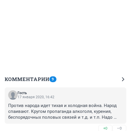
КОММЕНТАРИИ
9
Гость
17 января 2020, 16:42
Против народа идет тихая и холодная война. Народ 
спаивают. Кругом пропаганда алкоголя, курения, 
беспорядочных половых связей и т.д. и т.п. Надо 
бороться за трезвость общества, повышать 
+0
–0
нравственность и ограничивать повсеместную 