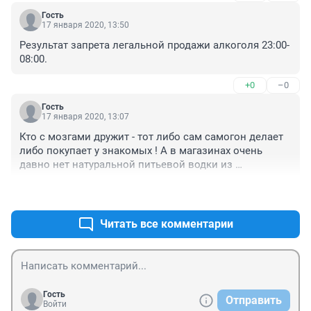
доступность алкоголя.
Гость
17 января 2020, 13:50
Результат запрета легальной продажи алкоголя 23:00-
08:00.
+0
–0
Гость
17 января 2020, 13:07
Кто с мозгами дружит - тот либо сам самогон делает 
либо покупает у знакомых ! А в магазинах очень 
давно нет натуральной питьевой водки из 
растительного сырья- в основном весь спирт 
+0
–0
изготовлен из синтетики - производным сырьём 
которой является нефть и другие подобные вещества 
!
Читать все комментарии
Гость
Отправить
Войти