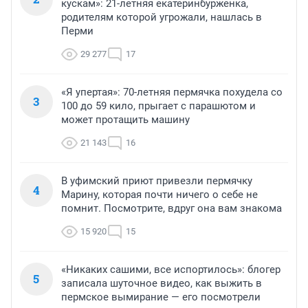
кускам»: 21-летняя екатеринбурженка,
родителям которой угрожали, нашлась в
Перми
29 277
17
«Я упертая»: 70-летняя пермячка похудела со
3
100 до 59 кило, прыгает с парашютом и
может протащить машину
21 143
16
В уфимский приют привезли пермячку
4
Марину, которая почти ничего о себе не
помнит. Посмотрите, вдруг она вам знакома
15 920
15
«Никаких сашими, все испортилось»: блогер
5
записала шуточное видео, как выжить в
пермское вымирание — его посмотрели