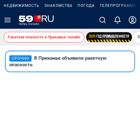
НЕДВИЖИМОСТЬ
ЗНАКОМСТВА
ПОГОДА
ТЕЛЕПРОГРАММА
Ракетная опасность в Прикамье: онлайн
П
В Прикамье объявили ракетную
СРОЧНО
опасность