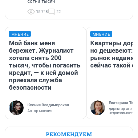
сотни тысяч
15 748
22
МНЕНИЕ
МНЕНИЕ
Мой банк меня
Квартиры дор
бережет. Журналист
но дешевеют: 
хотела снять 200
рынок недвиж
тысяч, чтобы погасить
сейчас такой 
кредит, — к ней домой
приехала служба
безопасности
Екатерина Торо
Ксения Владимирская
директор агентс
Автор мнения
недвижимости
РЕКОМЕНДУЕМ