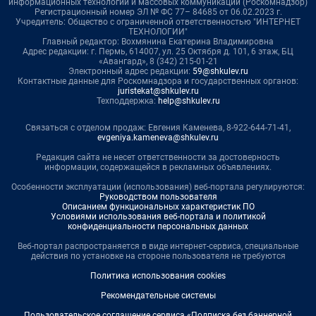
информационных технологий и массовых коммуникаций (Роскомнадзор)
Регистрационный номер ЭЛ № ФС 77– 84685 от 06.02.2023 г.
Учредитель: Общество с ограниченной ответственностью "ИНТЕРНЕТ
ТЕХНОЛОГИИ"
Главный редактор: Вохмянина Екатерина Владимировна
Адрес редакции: г. Пермь, 614007, ул. 25 Октября д. 101, 6 этаж, БЦ
«Авангард», 8 (342) 215-01-21
Электронный адрес редакции:
59@shkulev.ru
Контактные данные для Роскомнадзора и государственных органов:
juristekat@shkulev.ru
Техподдержка:
help@shkulev.ru
Связаться с отделом продаж: Евгения Каменева, 8-922-644-71-41,
evgeniya.kameneva@shkulev.ru
Редакция сайта не несет ответственности за достоверность
информации, содержащейся в рекламных объявлениях.
Особенности эксплуатации (использования) веб-портала регулируются:
Руководством пользователя
Описанием функциональных характеристик ПО
Условиями использования веб-портала и политикой
конфиденциальности персональных данных
Веб-портал распространяется в виде интернет-сервиса, специальные
действия по установке на стороне пользователя не требуются
Политика использования cookies
Рекомендательные системы
Пользовательское соглашение сервиса «Подписка без баннерной