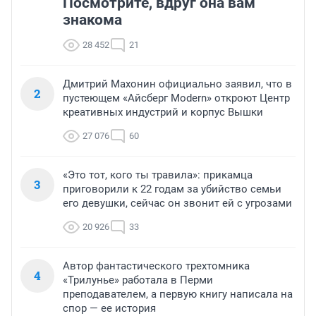
Посмотрите, вдруг она вам
знакома
28 452
21
Дмитрий Махонин официально заявил, что в
2
пустеющем «Айсберг Modern» откроют Центр
креативных индустрий и корпус Вышки
27 076
60
«Это тот, кого ты травила»: прикамца
3
приговорили к 22 годам за убийство семьи
его девушки, сейчас он звонит ей с угрозами
20 926
33
Автор фантастического трехтомника
4
«Трилунье» работала в Перми
преподавателем, а первую книгу написала на
спор — ее история