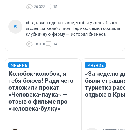
20 022
15
«Я должен сделать всё, чтобы у жены были
5
ягоды, да ведь?»: под Пермью семья создала
клубничную ферму — история бизнеса
18 010
14
МНЕНИЕ
МНЕНИЕ
Колобок-колобок, я
«За неделю две
тебя боюсь! Ради чего
были страшные
отложили прокат
туристка расск
«Человека-паука» —
отдыхе в Крым
отзыв о фильме про
«человека-булку»
Александра Ис