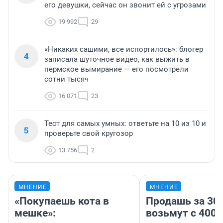
его девушки, сейчас он звонит ей с угрозами
19 992
29
«Никаких сашими, все испортилось»: блогер
4
записала шуточное видео, как выжить в
пермское вымирание — его посмотрели
сотни тысяч
16 071
23
Тест для самых умных: ответьте на 10 из 10 и
5
проверьте свой кругозор
13 756
2
МНЕНИЕ
МНЕНИЕ
«Покупаешь кота в
Продашь за 300
мешке»:
возьмут с 4000