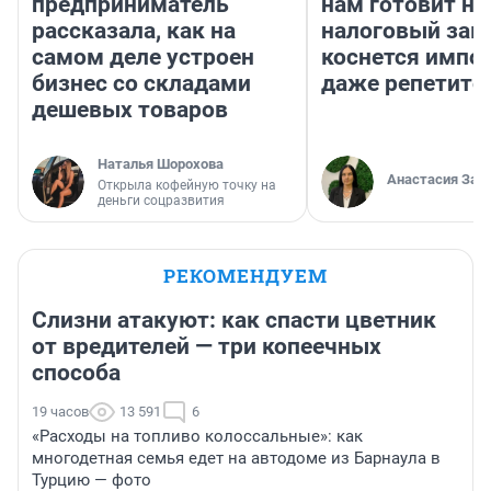
предприниматель
нам готовит н
рассказала, как на
налоговый зако
самом деле устроен
коснется импор
бизнес со складами
даже репетито
дешевых товаров
Наталья Шорохова
Анастасия Зав
Открыла кофейную точку на
деньги соцразвития
РЕКОМЕНДУЕМ
Слизни атакуют: как спасти цветник
от вредителей — три копеечных
способа
19 часов
13 591
6
«Расходы на топливо колоссальные»: как
многодетная семья едет на автодоме из Барнаула в
Турцию — фото