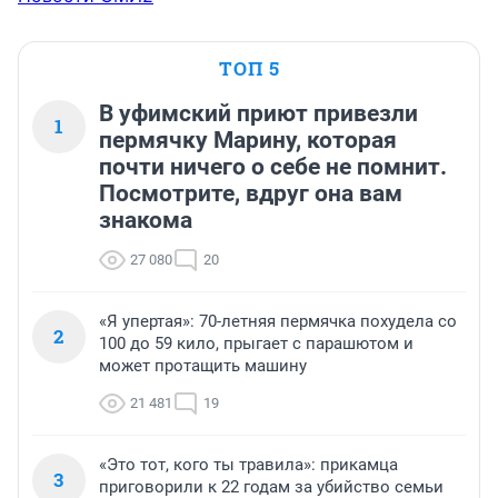
ТОП 5
В уфимский приют привезли
1
пермячку Марину, которая
почти ничего о себе не помнит.
Посмотрите, вдруг она вам
знакома
27 080
20
«Я упертая»: 70-летняя пермячка похудела со
2
100 до 59 кило, прыгает с парашютом и
может протащить машину
21 481
19
«Это тот, кого ты травила»: прикамца
3
приговорили к 22 годам за убийство семьи