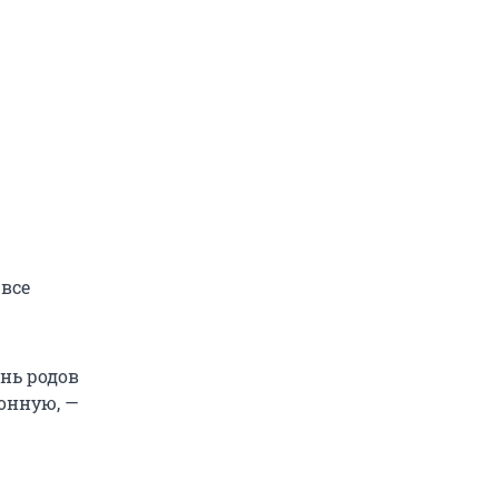
 все
ень родов
онную, —