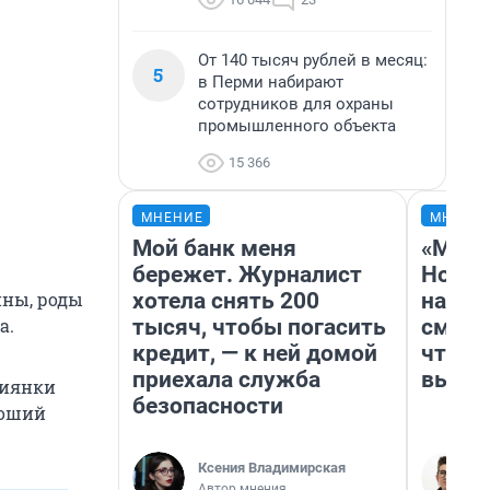
От 140 тысяч рублей в месяц:
5
в Перми набирают
сотрудников для охраны
промышленного объекта
15 366
МНЕНИЕ
МНЕНИ
Мой банк меня
«Мы в
бережет. Журналист
Нолан
хотела снять 200
настр
ины, роды
тысяч, чтобы погасить
смотр
а.
кредит, — к ней домой
чтобы
приехала служба
выгля
сиянки
безопасности
роший
Ксения Владимирская
Автор мнения