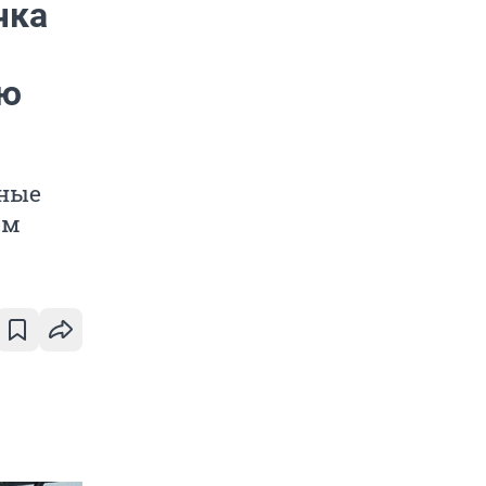
чка
ию
дные
ем