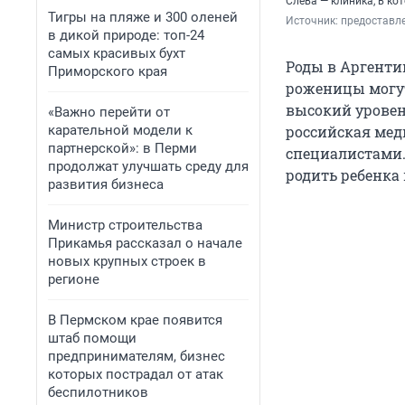
Слева — клиника, в к
Тигры на пляже и 300 оленей
Источник: 
предоставл
в дикой природе: топ-24
самых красивых бухт
Роды в Аргенти
Приморского края
роженицы могут
высокий уровен
«Важно перейти от
карательной модели к
российская мед
партнерской»: в Перми
специалистами.
продолжат улучшать среду для
родить ребенка 
развития бизнеса
Министр строительства
Прикамья рассказал о начале
новых крупных строек в
регионе
В Пермском крае появится
штаб помощи
предпринимателям, бизнес
которых пострадал от атак
беспилотников