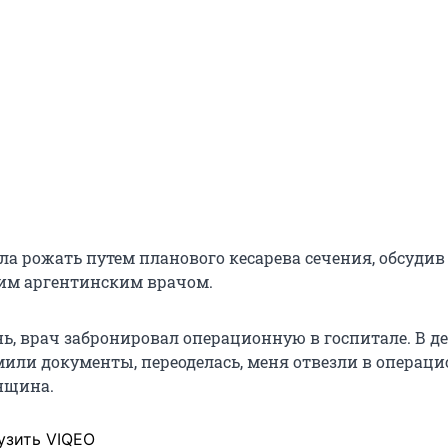
а рожать путем планового кесарева сечения, обсудив
оим аргентинским врачом.
ь, врач забронировал операционную в госпитале. В д
мили документы, переоделась, меня отвезли в операци
нщина.
узить VIQEO