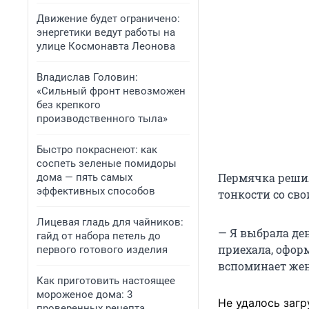
Движение будет ограничено:
энергетики ведут работы на
улице Космонавта Леонова
Владислав Головин:
«Сильный фронт невозможен
без крепкого
производственного тыла»
Быстро покраснеют: как
соспеть зеленые помидоры
Пермячка решил
дома — пять самых
эффективных способов
тонкости со св
Лицевая гладь для чайников:
— Я выбрала ден
гайд от набора петель до
приехала, офор
первого готового изделия
вспоминает же
Как приготовить настоящее
мороженое дома: 3
Не удалось загр
проверенных рецепта