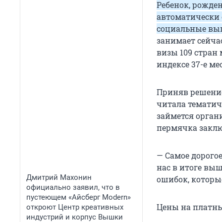
Ребенок, рожден
автоматически 
социальные вып
занимает сейчас
визы 109 стран 
индексе 37-е ме
Приняв решение
читала тематич
займется органи
пермячка заклю
— Самое дорогое
нас в итоге вы
Дмитрий Махонин
ошибок, которые
официально заявил, что в
пустеющем «Айсберг Modern»
Цены на платны
откроют Центр креативных
индустрий и корпус Вышки