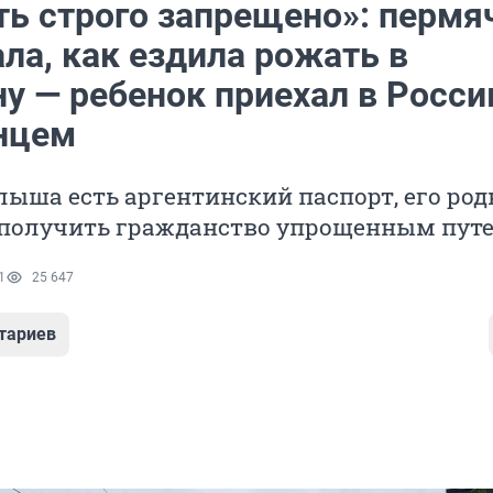
ть строго запрещено»: пермя
ла, как ездила рожать в
ну — ребенок приехал в Росс
нцем
лыша есть аргентинский паспорт, его ро
 получить гражданство упрощенным пут
1
25 647
тариев