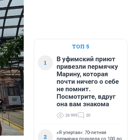
ТОП 5
В уфимский приют
1
привезли пермячку
Марину, которая
почти ничего о себе
не помнит.
Посмотрите, вдруг
она вам знакома
26 995
20
«Я упертая»: 70-летняя
2
пермячка похудела со 100 до