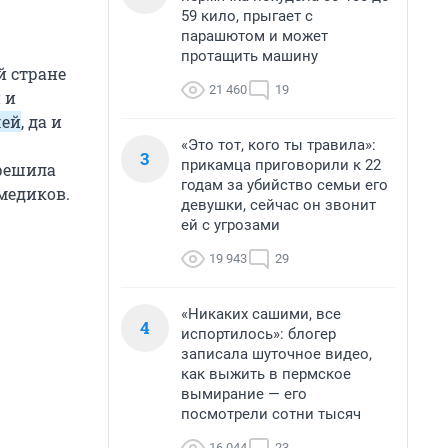
59 кило, прыгает с
парашютом и может
протащить машину
й стране
21 460
19
 и
чей
, да и
«Это тот, кого ты травила»:
3
прикамца приговорили к 22
 решила
годам за убийство семьи его
медиков.
девушки, сейчас он звонит
ей с угрозами
19 943
29
«Никаких сашими, все
4
испортилось»: блогер
записала шуточное видео,
как выжить в пермское
вымирание — его
посмотрели сотни тысяч
16 044
23