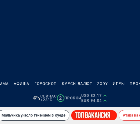
АММА
АФИША
ГОРОСКОП
КУРСЫ ВАЛЮТ
ZODY
ИГРЫ
ПРО
USD 82,17
СЕЙЧАС
2
ПРОБКИ
+23°C
EUR 94,84
Мальчика унесло течением в Куеде
Атака на
И