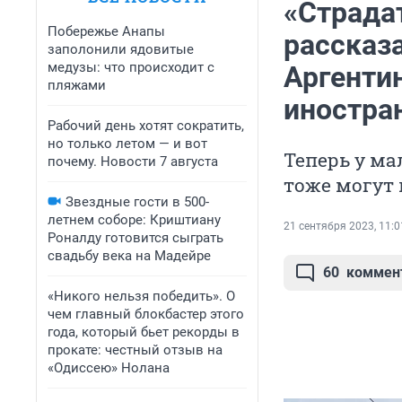
«Страда
Побережье Анапы
рассказа
заполонили ядовитые
медузы: что происходит с
Аргенти
пляжами
иностра
Рабочий день хотят сократить,
но только летом — и вот
Теперь у ма
почему. Новости 7 августа
тоже могут
Звездные гости в 500-
летнем соборе: Криштиану
21 сентября 2023, 11:0
Роналду готовится сыграть
свадьбу века на Мадейре
60
коммен
«Никого нельзя победить». О
чем главный блокбастер этого
года, который бьет рекорды в
прокате: честный отзыв на
«Одиссею» Нолана