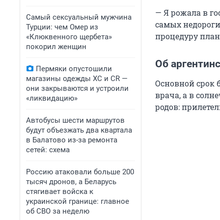
— Я рожала в го
Самый сексуальный мужчина
самых недороги
Турции: чем Омер из
процедуру плано
«Клюквенного щербета»
покорил женщин
Об аргентин
Пермяки опустошили
магазины одежды XC и CR —
Основной срок 
они закрываются и устроили
врача, а в солн
«ликвидацию»
родов: прилетел
Автобусы шести маршрутов
будут объезжать два квартала
в Балатово из-за ремонта
сетей: схема
Россию атаковали больше 200
тысяч дронов, а Беларусь
стягивает войска к
украинской границе: главное
об СВО за неделю