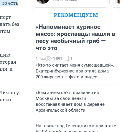
 то есть
РЕКОМЕНДУЕМ
спорт
щать без
«Напоминает куриное
этом
мясо»: ярославцы нашли в
лесу необычный гриб —
что это
ацию:
1 час
1 091
1
которая
«Кто-то считает меня сумасшедшей».
ли, и
Екатеринбурженка приютила дома
200 жирафов — фото и видео
 Лично у
«Вам зачем он?»: дизайнер из
Москвы за свои деньги
олько
восстанавливает дом в деревне
Архангельской области
На пляже под Геленджиком при атаке
БПЛА погибли преподаватель